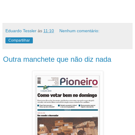
Eduardo Tessler
às
11:10
Nenhum comentário:
Compartilhar
Outra manchete que não diz nada