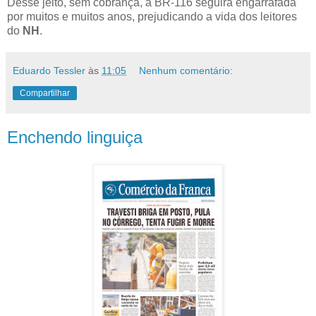
Desse jeito, sem cobrança, a BR-116 seguirá engarrafada
por muitos e muitos anos, prejudicando a vida dos leitores
do
NH
.
Eduardo Tessler
às
11:05
Nenhum comentário:
Compartilhar
Enchendo linguiça