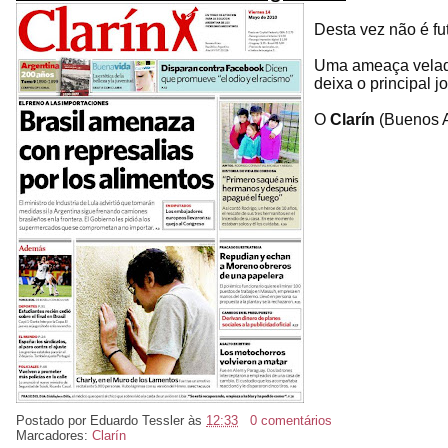
Desta vez não é fu
Uma ameaça velada
deixa o principal 
O
Clarín
(Buenos A
Postado por
Eduardo Tessler
às
12:33
0 comentários
Marcadores:
Clarín