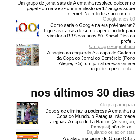
Um grupo de jornalistas da Alemanha resolveu colocar no
papel - ou na web - um manifesto de 17 artigos sobre
Internet. Nem todos são correto...
Google anos 80
Como seria o Google na era pré-Internet?
Ligue as caixas de som e aperte no link para
simular a BBS dos anos 80. Show! Dica da
profe...
Um plágio vergonhoso
A página da esquerda é a capa do Caderno
da Copa do Jornal do Comércio (Porto
Alegre, RS), um jornal de economia e
negócios que circula...
nos últimos 30 dias
Alegria paraguaia
Depois de eliminar a poderosa Alemanha na
Copa do Mundo, o Paraguai não mede
alegrias. A capa do La Nación (Assunção,
Paraguai) não deixa...
Bajulando os acionistas
A plataforma digital do Grupo RBS ,