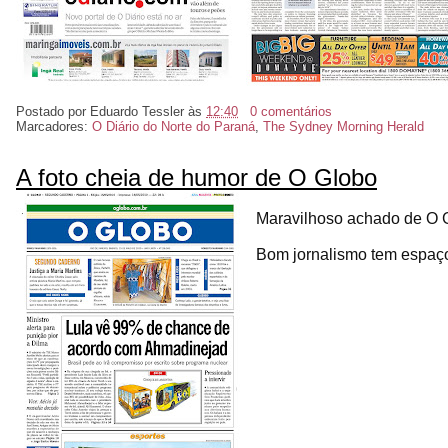
Postado por
Eduardo Tessler
às
12:40
0 comentários
Marcadores:
O Diário do Norte do Paraná
,
The Sydney Morning Herald
A foto cheia de humor de O Globo
Maravilhoso achado de O 
Bom jornalismo tem espaço