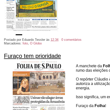
Postado por
Eduardo Tessler
às
12:34
0 comentários
Marcadores:
foto
,
O Globo
Furaço tem prioridade
A manchete da
Fol
rumo das eleições 
O repórter Cláudio
autoriza a utilizaç
energia.
Isso significa, um 
Furaço da
Folha
!