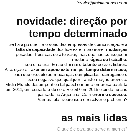
tessler@midiamundo.com
novidade: direção por
tempo determinado
Se há algo que tira o sono das empresas de comunicação é a
falta de capacidade
dos líderes em promover
mudanças
pesadas. Pessoas de alto valor, mas que não conseguem
mudar a
lógica de trabalho
.
Isso é natural. E não diminui o
talento
desses líderes.
A solução é trazer um
apoio externo
, por
tempo determinado
,
para que execute as mudanças complicadas, carregando o
peso negativo que qualquer transformação provoca.
Mídia Mundo desempenhou tal papel em uma empresa paulista
em 2011, em outra fora do eixo Rio-SP em 2015 e ainda no ano
passado na Argentina. Com
enorme sucesso
.
Vamos falar sobre isso e resolver o problema?
as mais lidas
O que é e para que serve a Internet?