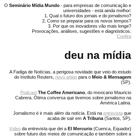
O
Seminário Mídia Mundo
- para empresas de comunicação e
universidades - está ainda melhor:
1. Qual o futuro dos jornais e do jornalismo?
2. Como se preparar para os novos tempos?
3. Por que os inovadores vão mais longe?
Provocações, análises, sugestões e diagnósticos.
Confira
deu na mídia
A Fadiga de Notícias, a perigosa novidade que veio do estudo
do Instituto Reuters,
novo artigo
para o
Meio & Mensagem
(SP).
Podcast
The Coffee Americano
, do mexicano Mauricio
Cabrera. Ótima conversa que tivemos sobre jornalismo na
América Latina.
Jornalismo é ir mais além da notícia. Está na
entrevista
que
acaba de sair em
A Tribuna
(Santos, SP).
Vídeo
da entrevista que dei a
El Mercurio
(Cuenca, Equador)
sobre futuro dos meios de comunicação e também sobre a