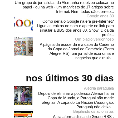
Um grupo de jornalistas da Alemanha resolveu colocar no
papel - ou na web - um manifesto de 17 artigos sobre
Internet. Nem todos são correto...
Google anos 80
Como seria o Google na era pré-Internet?
Ligue as caixas de som e aperte no link para
simular a BBS dos anos 80. Show! Dica da
profe...
Um plágio vergonhoso
A página da esquerda é a capa do Caderno
da Copa do Jornal do Comércio (Porto
Alegre, RS), um jornal de economia e
negócios que circula...
nos últimos 30 dias
Alegria paraguaia
Depois de eliminar a poderosa Alemanha na
Copa do Mundo, o Paraguai não mede
alegrias. A capa do La Nación (Assunção,
Paraguai) não deixa...
Bajulando os acionistas
A plataforma digital do Grupo RBS ,