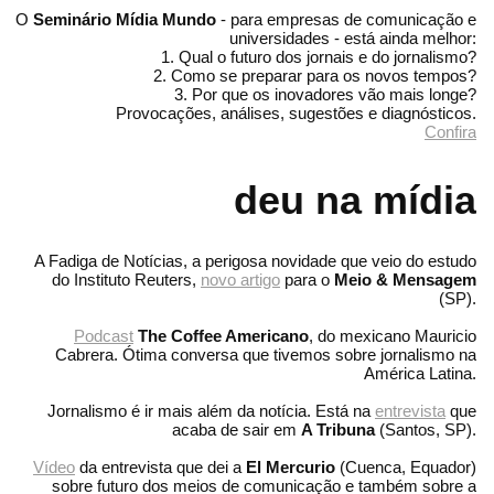
O
Seminário Mídia Mundo
- para empresas de comunicação e
universidades - está ainda melhor:
1. Qual o futuro dos jornais e do jornalismo?
2. Como se preparar para os novos tempos?
3. Por que os inovadores vão mais longe?
Provocações, análises, sugestões e diagnósticos.
Confira
deu na mídia
A Fadiga de Notícias, a perigosa novidade que veio do estudo
do Instituto Reuters,
novo artigo
para o
Meio & Mensagem
(SP).
Podcast
The Coffee Americano
, do mexicano Mauricio
Cabrera. Ótima conversa que tivemos sobre jornalismo na
América Latina.
Jornalismo é ir mais além da notícia. Está na
entrevista
que
acaba de sair em
A Tribuna
(Santos, SP).
Vídeo
da entrevista que dei a
El Mercurio
(Cuenca, Equador)
sobre futuro dos meios de comunicação e também sobre a