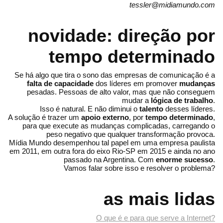
tessler@midiamundo.com
novidade: direção por
tempo determinado
Se há algo que tira o sono das empresas de comunicação é a
falta de capacidade
dos líderes em promover
mudanças
pesadas. Pessoas de alto valor, mas que não conseguem
mudar a
lógica de trabalho
.
Isso é natural. E não diminui o
talento
desses líderes.
A solução é trazer um
apoio externo
, por
tempo determinado
,
para que execute as mudanças complicadas, carregando o
peso negativo que qualquer transformação provoca.
Mídia Mundo desempenhou tal papel em uma empresa paulista
em 2011, em outra fora do eixo Rio-SP em 2015 e ainda no ano
passado na Argentina. Com
enorme sucesso
.
Vamos falar sobre isso e resolver o problema?
as mais lidas
O que é e para que serve a Internet?