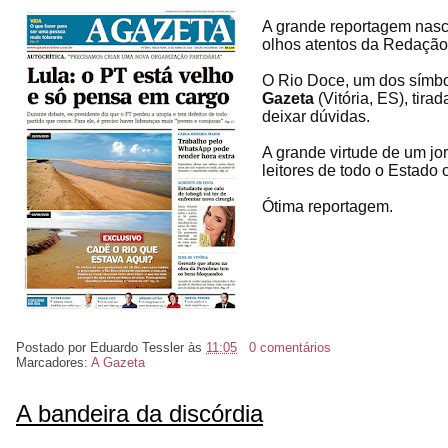
A grande reportagem nasc
olhos atentos da Redação
O Rio Doce, um dos símbo
Gazeta
(Vitória, ES), tir
deixar dúvidas.
A grande virtude de um j
leitores de todo o Estad
Ótima reportagem.
Postado por
Eduardo Tessler
às
11:05
0 comentários
Marcadores:
A Gazeta
A bandeira da discórdia