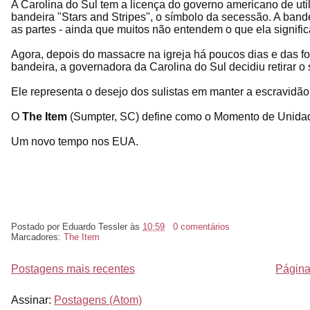
A Carolina do Sul tem a licença do governo americano de ut
bandeira "Stars and Stripes", o símbolo da secessão. A bande
as partes - ainda que muitos não entendem o que ela signific
Agora, depois do massacre na igreja há poucos dias e das fo
bandeira, a governadora da Carolina do Sul decidiu retirar o
Ele representa o desejo dos sulistas em manter a escravidão
O
The Item
(Sumpter, SC) define como o Momento de Unida
Um novo tempo nos EUA.
Postado por
Eduardo Tessler
às
10:59
0 comentários
Marcadores:
The Item
Postagens mais recentes
Página 
Assinar:
Postagens (Atom)