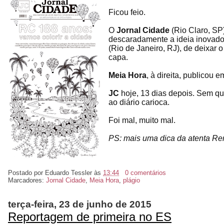
Ficou feio.
O
Jornal Cidade
(Rio Claro, SP
descaradamente a ideia inovad
(Rio de Janeiro, RJ), de deixar o l
capa.
Meia Hora
, à direita, publicou 
JC
hoje, 13 dias depois. Sem qu
ao diário carioca.
Foi mal, muito mal.
PS: mais uma dica da atenta R
Postado por
Eduardo Tessler
às
13:44
0 comentários
Marcadores:
Jornal Cidade
,
Meia Hora
,
plágio
terça-feira, 23 de junho de 2015
Reportagem de primeira no ES