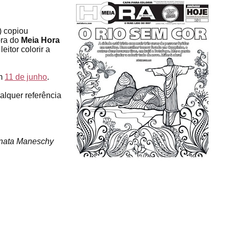
) copiou
ora do
Meia Hora
eitor colorir a
em
11 de junho
.
alquer referência
enata Maneschy