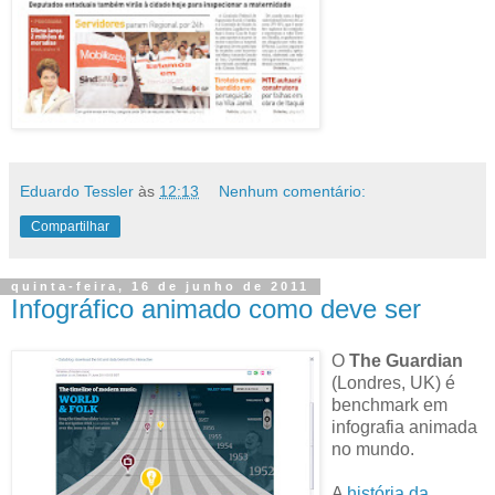
Eduardo Tessler
às
12:13
Nenhum comentário:
Compartilhar
quinta-feira, 16 de junho de 2011
Infográfico animado como deve ser
O
The Guardian
(Londres, UK) é
benchmark em
infografia animada
no mundo.
A
história da