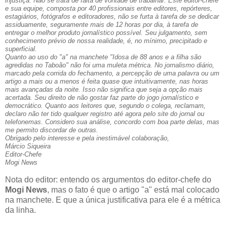
injustiça. Não se trata de falta de vontade de trabalhar. Este editor-chefe
e sua equipe, composta por 40 profissionais entre editores, repórteres,
estagiários, fotógrafos e editoradores, não se furta à tarefa de se dedicar
assiduamente, seguramente mais de 12 horas por dia, à tarefa de
entregar o melhor produto jornalístico possível. Seu julgamento, sem
conhecimento prévio de nossa realidade, é, no mínimo, precipitado e
superficial.
Quanto ao uso do "a" na manchete "Idosa de 88 anos e a filha são
agredidas no Taboão" não foi uma muleta métrica. No jornalismo diário,
marcado pela corrida do fechamento, a percepção de uma palavra ou um
artigo a mais ou a menos é feita quase que intuitivamente, nas horas
mais avançadas da noite. Isso não significa que seja a opção mais
acertada. Seu direito de não gostar faz parte do jogo jornalístico e
democrático. Quanto aos leitores que, segundo o colega, reclamam,
declaro não ter tido qualquer registro até agora pelo site do jornal ou
telefonemas. Considero sua análise, concordo com boa parte delas, mas
me permito discordar de outras.
Obrigado pelo interesse e pela inestimável colaboração,
Márcio Siqueira
Editor-Chefe
Mogi News
Nota do editor: entendo os argumentos do editor-chefe do
Mogi News
, mas o fato é que o artigo "a" está mal colocado
na manchete. E que a única justificativa para ele é a métrica
da linha.