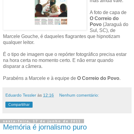
mas ainda vale.
A foto de capa de
O Correio do
Povo
(Jaraguá do
Sul, SC), de
Marcele Gouche, é daqueles flagrantes que hipnotizam
qualquer leitor.
É o tipo de imagem que o repórter fotográfico precisa estar
na hora certa no momento certo. E não errar quando
disparar a câmera.
Parabéns a Marcele e à equipe de
O Correio do Povo
.
Eduardo Tessler
às
12:16
Nenhum comentário:
Compartilhar
sexta-feira, 17 de junho de 2011
Memória é jornalismo puro