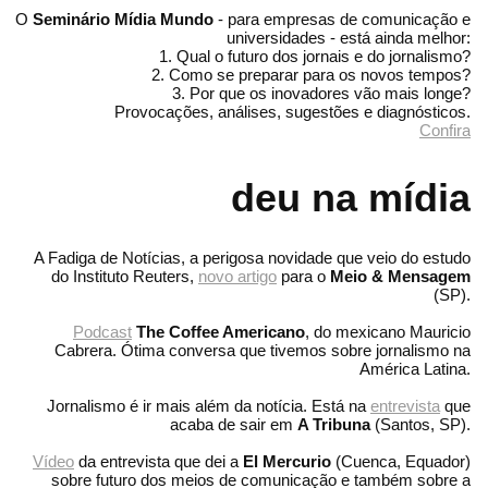
O
Seminário Mídia Mundo
- para empresas de comunicação e
universidades - está ainda melhor:
1. Qual o futuro dos jornais e do jornalismo?
2. Como se preparar para os novos tempos?
3. Por que os inovadores vão mais longe?
Provocações, análises, sugestões e diagnósticos.
Confira
deu na mídia
A Fadiga de Notícias, a perigosa novidade que veio do estudo
do Instituto Reuters,
novo artigo
para o
Meio & Mensagem
(SP).
Podcast
The Coffee Americano
, do mexicano Mauricio
Cabrera. Ótima conversa que tivemos sobre jornalismo na
América Latina.
Jornalismo é ir mais além da notícia. Está na
entrevista
que
acaba de sair em
A Tribuna
(Santos, SP).
Vídeo
da entrevista que dei a
El Mercurio
(Cuenca, Equador)
sobre futuro dos meios de comunicação e também sobre a