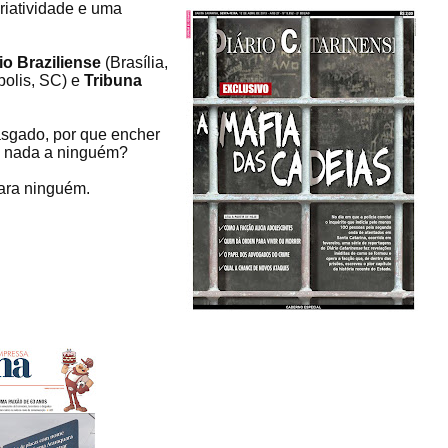
criatividade e uma
io Braziliense
(Brasília,
polis, SC) e
Tribuna
asgado, por que encher
em nada a ninguém?
para ninguém.