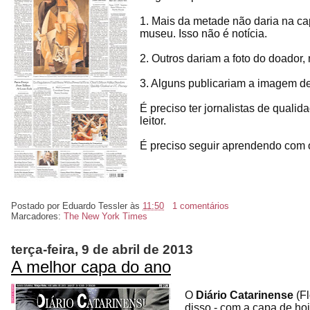
1. Mais da metade não daria na ca
museu. Isso não é notícia.
2. Outros dariam a foto do doador,
3. Alguns publicariam a imagem de
É preciso ter jornalistas de quali
leitor.
É preciso seguir aprendendo com
Postado por
Eduardo Tessler
às
11:50
1 comentários
Marcadores:
The New York Times
terça-feira, 9 de abril de 2013
A melhor capa do ano
O
Diário Catarinense
(Fl
disso - com a capa de hoj