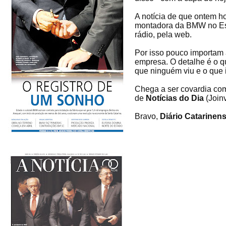
A notícia de que ontem h
montadora da BMW no Esta
rádio, pela web.
Por isso pouco importam 
empresa. O detalhe é o q
que ninguém viu e o que i
Chega a ser covardia co
de
Notícias do Dia
(Joinv
Bravo,
Diário Catarinen