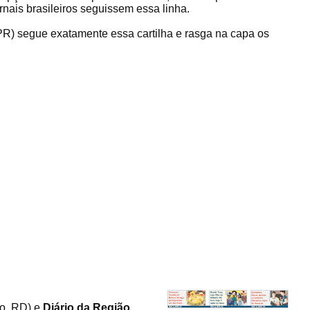
rnais brasileiros seguissem essa linha.
 PR) segue exatamente essa cartilha e rasga na capa os
ho, RD) e
Diário da Região