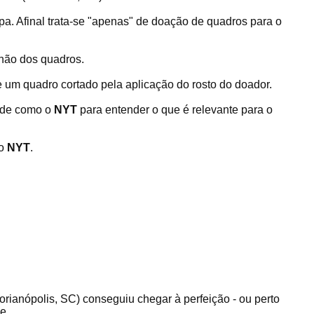
pa. Afinal trata-se "apenas" de doação de quadros para o
 não dos quadros.
 um quadro cortado pela aplicação do rosto do doador.
dade como o
NYT
para entender o que é relevante para o
 o
NYT
.
orianópolis, SC) conseguiu chegar à perfeição - ou perto
e.