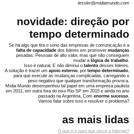
tessler@midiamundo.com
novidade: direção por
tempo determinado
Se há algo que tira o sono das empresas de comunicação é a
falta de capacidade
dos líderes em promover
mudanças
pesadas. Pessoas de alto valor, mas que não conseguem
mudar a
lógica de trabalho
.
Isso é natural. E não diminui o
talento
desses líderes.
A solução é trazer um
apoio externo
, por
tempo determinado
,
para que execute as mudanças complicadas, carregando o
peso negativo que qualquer transformação provoca.
Mídia Mundo desempenhou tal papel em uma empresa paulista
em 2011, em outra fora do eixo Rio-SP em 2015 e ainda no ano
passado na Argentina. Com
enorme sucesso
.
Vamos falar sobre isso e resolver o problema?
as mais lidas
O que é e para que serve a Internet?