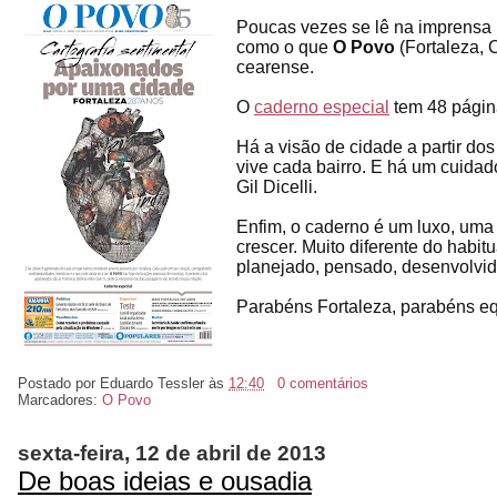
Poucas vezes se lê na imprensa 
como o que
O Povo
(Fortaleza, 
cearense.
O
caderno especial
tem 48 página
Há a visão de cidade a partir do
vive cada bairro. E há um cuidad
Gil Dicelli.
Enfim, o caderno é um luxo, um
crescer. Muito diferente do habi
planejado, pensado, desenvolvid
Parabéns Fortaleza, parabéns e
Postado por
Eduardo Tessler
às
12:40
0 comentários
Marcadores:
O Povo
sexta-feira, 12 de abril de 2013
De boas ideias e ousadia