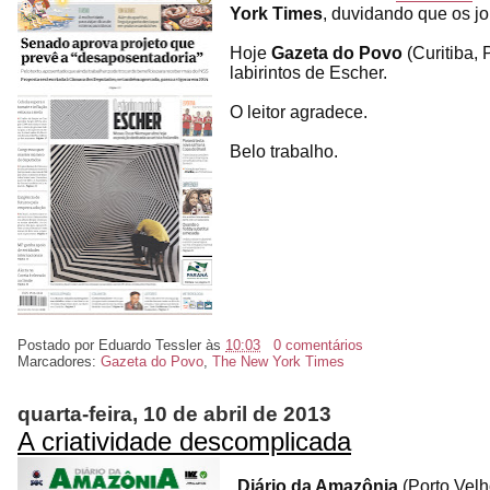
York Times
, duvidando que os jo
Hoje
Gazeta do Povo
(Curitiba,
labirintos de Escher.
O leitor agradece.
Belo trabalho.
Postado por
Eduardo Tessler
às
10:03
0 comentários
Marcadores:
Gazeta do Povo
,
The New York Times
quarta-feira, 10 de abril de 2013
A criatividade descomplicada
Diário da Amazônia
(Porto Vel