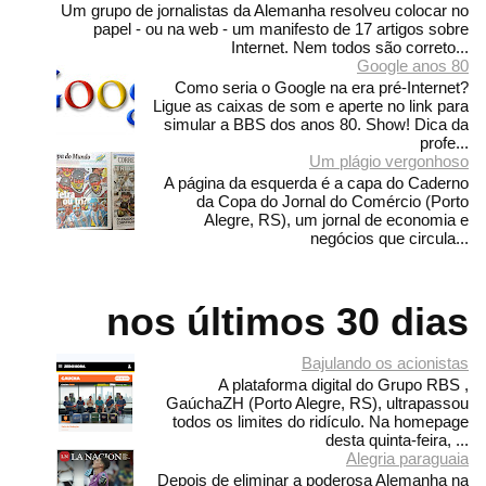
Um grupo de jornalistas da Alemanha resolveu colocar no
papel - ou na web - um manifesto de 17 artigos sobre
Internet. Nem todos são correto...
Google anos 80
Como seria o Google na era pré-Internet?
Ligue as caixas de som e aperte no link para
simular a BBS dos anos 80. Show! Dica da
profe...
Um plágio vergonhoso
A página da esquerda é a capa do Caderno
da Copa do Jornal do Comércio (Porto
Alegre, RS), um jornal de economia e
negócios que circula...
nos últimos 30 dias
Bajulando os acionistas
A plataforma digital do Grupo RBS ,
GaúchaZH (Porto Alegre, RS), ultrapassou
todos os limites do ridículo. Na homepage
desta quinta-feira, ...
Alegria paraguaia
Depois de eliminar a poderosa Alemanha na