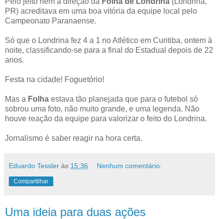
Pelo jeito nem a direção da
Folha de Londrina
(Londrina,
PR) acreditava em uma boa vitória da equipe local pelo
Campeonato Paranaense.
Só que o Londrina fez 4 a 1 no Atlético em Curitiba, ontem à
noite, classificando-se para a final do Estadual depois de 22
anos.
Festa na cidade! Foguetório!
Mas a
Folha
estava tão planejada que para o futebol só
sobrou uma foto, não muito grande, e uma legenda. Não
houve reação da equipe para valorizar o feito do Londrina.
Jornalismo é saber reagir na hora certa.
Eduardo Tessler
às
15:36
Nenhum comentário:
Compartilhar
Uma ideia para duas ações