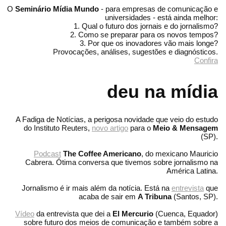
O
Seminário Mídia Mundo
- para empresas de comunicação e
universidades - está ainda melhor:
1. Qual o futuro dos jornais e do jornalismo?
2. Como se preparar para os novos tempos?
3. Por que os inovadores vão mais longe?
Provocações, análises, sugestões e diagnósticos.
Confira
deu na mídia
A Fadiga de Notícias, a perigosa novidade que veio do estudo
do Instituto Reuters,
novo artigo
para o
Meio & Mensagem
(SP).
Podcast
The Coffee Americano
, do mexicano Mauricio
Cabrera. Ótima conversa que tivemos sobre jornalismo na
América Latina.
Jornalismo é ir mais além da notícia. Está na
entrevista
que
acaba de sair em
A Tribuna
(Santos, SP).
Vídeo
da entrevista que dei a
El Mercurio
(Cuenca, Equador)
sobre futuro dos meios de comunicação e também sobre a