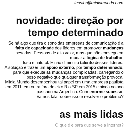
tessler@midiamundo.com
novidade: direção por
tempo determinado
Se há algo que tira o sono das empresas de comunicação é a
falta de capacidade
dos líderes em promover
mudanças
pesadas. Pessoas de alto valor, mas que não conseguem
mudar a
lógica de trabalho
.
Isso é natural. E não diminui o
talento
desses líderes.
A solução é trazer um
apoio externo
, por
tempo determinado
,
para que execute as mudanças complicadas, carregando o
peso negativo que qualquer transformação provoca.
Mídia Mundo desempenhou tal papel em uma empresa paulista
em 2011, em outra fora do eixo Rio-SP em 2015 e ainda no ano
passado na Argentina. Com
enorme sucesso
.
Vamos falar sobre isso e resolver o problema?
as mais lidas
O que é e para que serve a Internet?