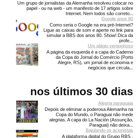
Um grupo de jornalistas da Alemanha resolveu colocar no
papel - ou na web - um manifesto de 17 artigos sobre
Internet. Nem todos são correto...
Google anos 80
Como seria o Google na era pré-Internet?
Ligue as caixas de som e aperte no link para
simular a BBS dos anos 80. Show! Dica da
profe...
Um plágio vergonhoso
A página da esquerda é a capa do Caderno
da Copa do Jornal do Comércio (Porto
Alegre, RS), um jornal de economia e
negócios que circula...
nos últimos 30 dias
Alegria paraguaia
Depois de eliminar a poderosa Alemanha na
Copa do Mundo, o Paraguai não mede
alegrias. A capa do La Nación (Assunção,
Paraguai) não deixa...
Bajulando os acionistas
A plataforma digital do Grupo RBS ,