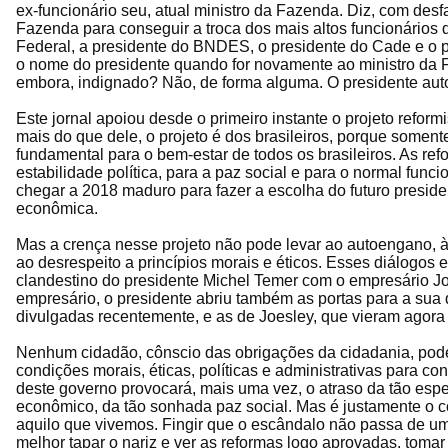
ex-funcionário seu, atual ministro da Fazenda. Diz, com desf
Fazenda para conseguir a troca dos mais altos funcionários 
Federal, a presidente do BNDES, o presidente do Cade e o p
o nome do presidente quando for novamente ao ministro da F
embora, indignado? Não, de forma alguma. O presidente auto
Este jornal apoiou desde o primeiro instante o projeto reform
mais do que dele, o projeto é dos brasileiros, porque soment
fundamental para o bem-estar de todos os brasileiros. As ref
estabilidade política, para a paz social e para o normal funci
chegar a 2018 maduro para fazer a escolha do futuro preside
econômica.
Mas a crença nesse projeto não pode levar ao autoengano, à 
ao desrespeito a princípios morais e éticos. Esses diálogos e
clandestino do presidente Michel Temer com o empresário Joe
empresário, o presidente abriu também as portas para a sua
divulgadas recentemente, e as de Joesley, que vieram agora 
Nenhum cidadão, cônscio das obrigações da cidadania, pode
condições morais, éticas, políticas e administrativas para c
deste governo provocará, mais uma vez, o atraso da tão esp
econômico, da tão sonhada paz social. Mas é justamente o c
aquilo que vivemos. Fingir que o escândalo não passa de um
melhor tapar o nariz e ver as reformas logo aprovadas, tomar