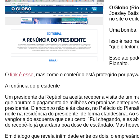
O Globo
(Rio
Joesley Batis
no site o edi
Uma bomba, p
Isso é raro n
"que o leitor 
Esse ato pode
Planalto.
O
link é esse
, mas como o conteúdo está protegido por paywa
A renúncia do presidente
Um presidente da República aceita receber a visita de um m
que apuram o pagamento de milhões em propinas entregues a 
presidente. O encontro não é às claras, no Palácio do Plana
noite na residência do presidente, de forma clandestina. Ao 
vangloria do esquema que deu certo: "Fui chegando, eles a
de recebê-lo já guardaria boa dose de escândalo. Mas houve
Em diálogo que revela intimidade entre os dois, o empresár