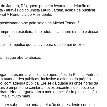
 de Janeiro, RJ), quem primeiro levantou a delação de
ta - através do colunista Lauro Jardim, acaba de publicar
torial A Renúncia do Presidente.
osicionando-se pela saída de Michel Temer já.
a imprensa brasileira, que adora ficar sobre o muro e deixar
decida".
 ser o impulso que faltava para que Temer deixe o
ll, segue aberto abaixo.
egaempresário alvo de cinco operações da Polícia Federal
autoridades públicas, inclusive a aliados do próprio
lto, com agenda pública. Ele se dá quase às onze horas da
sair, o empresário combina novos encontros do tipo, e se
briram. Nem perguntaram o meu nome". A simples decisão
 mais, muito mais.
io quer saber como anda a relação do presidente com um