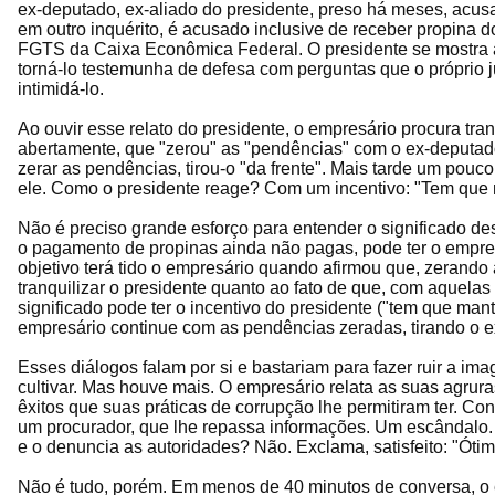
ex-deputado, ex-aliado do presidente, preso há meses, acus
em outro inquérito, é acusado inclusive de receber propina d
FGTS da Caixa Econômica Federal. O presidente se mostra a
torná-lo testemunha de defesa com perguntas que o próprio ju
intimidá-lo.
Ao ouvir esse relato do presidente, o empresário procura tran
abertamente, que "zerou" as "pendências" com o ex-deputado,
zerar as pendências, tirou-o "da frente". Mais tarde um pouc
ele. Como o presidente reage? Com um incentivo: "Tem que m
Não é preciso grande esforço para entender o significado de
o pagamento de propinas ainda não pagas, pode ter o empr
objetivo terá tido o empresário quando afirmou que, zerando
tranquilizar o presidente quanto ao fato de que, com aquelas
significado pode ter o incentivo do presidente ("tem que man
empresário continue com as pendências zeradas, tirando o 
Esses diálogos falam por si e bastariam para fazer ruir a im
cultivar. Mas houve mais. O empresário relata as suas agrura
êxitos que suas práticas de corrupção lhe permitiram ter. Con
um procurador, que lhe repassa informações. Um escândalo.
e o denuncia as autoridades? Não. Exclama, satisfeito: "Ótim
Não é tudo, porém. Em menos de 40 minutos de conversa, o 