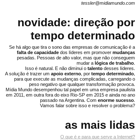
tessler@midiamundo.com
novidade: direção por
tempo determinado
Se há algo que tira o sono das empresas de comunicação é a
falta de capacidade
dos líderes em promover
mudanças
pesadas. Pessoas de alto valor, mas que não conseguem
mudar a
lógica de trabalho
.
Isso é natural. E não diminui o
talento
desses líderes.
A solução é trazer um
apoio externo
, por
tempo determinado
,
para que execute as mudanças complicadas, carregando o
peso negativo que qualquer transformação provoca.
Mídia Mundo desempenhou tal papel em uma empresa paulista
em 2011, em outra fora do eixo Rio-SP em 2015 e ainda no ano
passado na Argentina. Com
enorme sucesso
.
Vamos falar sobre isso e resolver o problema?
as mais lidas
O que é e para que serve a Internet?