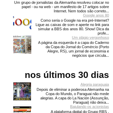
Um grupo de jornalistas da Alemanha resolveu colocar no
papel - ou na web - um manifesto de 17 artigos sobre
Internet. Nem todos são correto...
Google anos 80
Como seria o Google na era pré-Internet?
Ligue as caixas de som e aperte no link para
simular a BBS dos anos 80. Show! Dica da
profe...
Um plágio vergonhoso
A página da esquerda é a capa do Caderno
da Copa do Jornal do Comércio (Porto
Alegre, RS), um jornal de economia e
negócios que circula...
nos últimos 30 dias
Alegria paraguaia
Depois de eliminar a poderosa Alemanha na
Copa do Mundo, o Paraguai não mede
alegrias. A capa do La Nación (Assunção,
Paraguai) não deixa...
Bajulando os acionistas
A plataforma digital do Grupo RBS ,