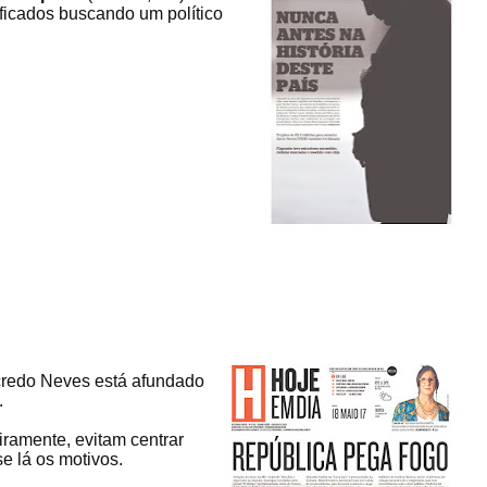
ficados buscando um político
ncredo Neves está afundado
.
iramente, evitam centrar
e lá os motivos.