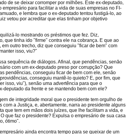
ado de se deixar corromper por milhões. Este ex-deputado,
o empresário para facilitar a vida de suas empresas no FI-
muado, e lembra que o ex-deputado tentou fustigá-lo, ao
iz vetou por acreditar que elas tinham por objetivo
quilizá-lo mostrando os préstimos que fez. Diz,
 que tinha ido "firme" contra ele na cobrança. E que ao
o, em outro trecho, diz que conseguiu "ficar de bem" com
anter isso, viu?"
ssa sequência de diálogos. Afinal, que pendências, senão
esário com um ex-deputado preso por corrupção? Que
 as pendências, conseguiu ficar de bem com ele, senão
 providências, conseguiu mantê-lo quieto? E, por fim, que
ter isso, viu"), senão uma advertência para que o
ex-deputado da frente e se mantendo bem com ele?
agem de integridade moral que o presidente tem orgulho de
s com a Justiça, e, abertamente, narra ao presidente alguns
ta que tem em mãos dois juízes, que lhe facilitam a vida, e
 O que faz o presidente? Expulsa o empresário de sua casa
o, ótimo".
empresário ainda encontra tempo para se queixar de um