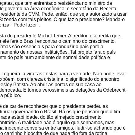
açatez, que tem enfrentado resistência no ministro da
do governo na área econômica: o secretário da Receita
residente da CVM. Pede, então, que seja autorizado a usar
azenda com tais pleitos. O que faz o presidente? Manda-o
riza: "Pode fazer".
ista do presidente Michel Temer. Acreditou e acredita que,
e ele fará o Brasil encontrar o caminho do crescimento,
ormas são essenciais para conduzir o país para a
onamento de nossas instituições. Tal projeto fará o país
nte do país num ambiente de normalidade política e
cegueira, a virar as costas para a verdade. Não pode levar
xpõem, com clareza cristalina, o significado do encontro
sley Batista. Ao abrir as portas de sua casa ao
 derrocada. E tornou verossímeis as delações da Odebrecht,
a público.
 deixar de reconhecer que o presidente perdeu as
ontinuar governando o Brasil. Há os que pensam que o fim
erada estabilidade, do tão almejado crescimento
ontrário. A realidade não é aquilo que sonhamos, mas
a inocente conversa entre amigos, iludir-se achando que é
 o caminho hipócrita de que nada tão fora da rotina