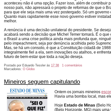
aconteceu não é uma opção. Fazer isso, além de contribuir p
nosso país, não apressará o projeto de reformas de que o Br
para que ele seja mais uma vez postergado. Só um governo c
Quanto mais rapidamente esse novo governo estiver instalad
melhor.
A renúncia é uma decisão unilateral do presidente. Se deseja
acabará sendo a decisão que Michel Temer tomará. É o que o
o Brasil a uma crise política ainda mais profunda que, ning
pelo impeachment, seja por denúncia acolhida pelo Supremo T
Mas, se há um consolo, é que a Constituição cidadã de 1988 t
integralmente fiel a ela, sem inovações ou atalhos, e enfrent
futuro de bem-estar que toda a nação deseja.
Postado por
Eduardo Tessler
às
17:38
1 comentários
Marcadores:
O Globo
Mineiros seguem capitulando
Ontem os jornais mineiros
esco
Havia uma bomba local, mas ele
Hoje
Estado de Minas
(Belo Ho
(Belo Horizonte, MG) mais uma 