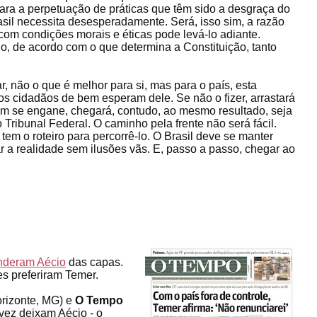
ara a perpetuação de práticas que têm sido a desgraça do
asil necessita desesperadamente. Será, isso sim, a razão
om condições morais e éticas pode levá-lo adiante.
o, de acordo com o que determina a Constituição, tanto
r, não o que é melhor para si, mas para o país, esta
s cidadãos de bem esperam dele. Se não o fizer, arrastará
uém se engane, chegará, contudo, ao mesmo resultado, seja
ribunal Federal. O caminho pela frente não será fácil.
em o roteiro para percorrê-lo. O Brasil deve se manter
ar a realidade sem ilusões vãs. E, passo a passo, chegar ao
nderam Aécio
das capas.
s preferiram Temer.
rizonte, MG) e
O Tempo
vez deixam Aécio - o