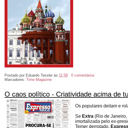
Postado por
Eduardo Tessler
às
11:58
0 comentários
Marcadores:
Time Magazine
O caos político - Criatividade acima de t
Os populares deitam e rol
Se
Extra
(Rio de Janeiro,
imortalizada pelo ex-pre
Temer derrotado,
Expres