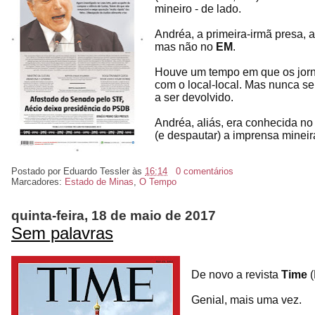
mineiro - de lado.
Andréa, a primeira-irmã presa, 
mas não no
EM
.
Houve um tempo em que os jor
com o local-local. Mas nunca s
a ser devolvido.
Andréa, aliás, era conhecida no
(e despautar) a imprensa mineir
Postado por
Eduardo Tessler
às
16:14
0 comentários
Marcadores:
Estado de Minas
,
O Tempo
quinta-feira, 18 de maio de 2017
Sem palavras
De novo a revista
Time
(
Genial, mais uma vez.