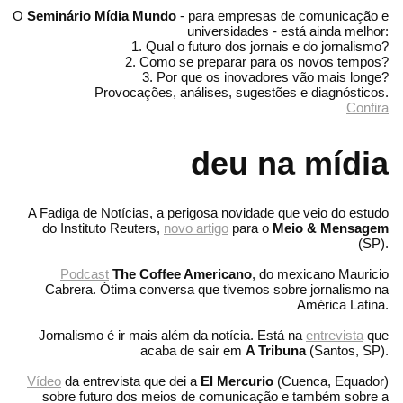
O
Seminário Mídia Mundo
- para empresas de comunicação e
universidades - está ainda melhor:
1. Qual o futuro dos jornais e do jornalismo?
2. Como se preparar para os novos tempos?
3. Por que os inovadores vão mais longe?
Provocações, análises, sugestões e diagnósticos.
Confira
deu na mídia
A Fadiga de Notícias, a perigosa novidade que veio do estudo
do Instituto Reuters,
novo artigo
para o
Meio & Mensagem
(SP).
Podcast
The Coffee Americano
, do mexicano Mauricio
Cabrera. Ótima conversa que tivemos sobre jornalismo na
América Latina.
Jornalismo é ir mais além da notícia. Está na
entrevista
que
acaba de sair em
A Tribuna
(Santos, SP).
Vídeo
da entrevista que dei a
El Mercurio
(Cuenca, Equador)
sobre futuro dos meios de comunicação e também sobre a