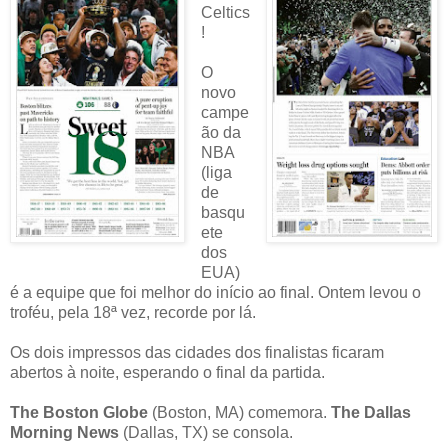
Celtics
!
O
novo
campe
ão da
NBA
(liga
de
basqu
ete
dos
EUA)
é a equipe que foi melhor do início ao final. Ontem levou o
troféu, pela 18ª vez, recorde por lá.
Os dois impressos das cidades dos finalistas ficaram
abertos à noite, esperando o final da partida.
The Boston Globe
(Boston, MA) comemora.
The Dallas
Morning News
(Dallas, TX) se consola.