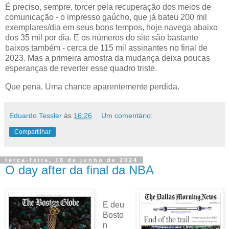
É preciso, sempre, torcer pela recuperação dos meios de
comunicação - o impresso gaúcho, que já bateu 200 mil
exemplares/dia em seus bons tempos, hoje navega abaixo
dos 35 mil por dia. E os números do site são bastante
baixos também - cerca de 115 mil assinantes no final de
2023. Mas a primeira amostra da mudança deixa poucas
esperanças de reverter esse quadro triste.
Que pena. Uma chance aparentemente perdida.
Eduardo Tessler
às
16:26
Um comentário:
Compartilhar
terça-feira, 18 de junho de 2024
O day after da final da NBA
E deu
Bosto
n