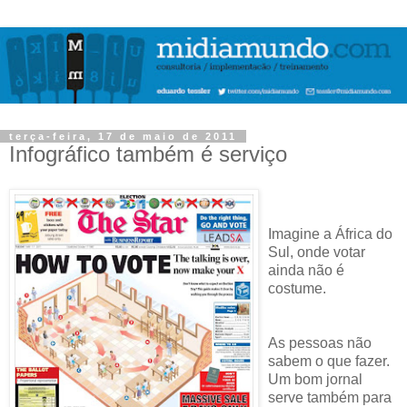
terça-feira, 17 de maio de 2011
Infográfico também é serviço
Imagine a África do
Sul, onde votar
ainda não é
costume.
As pessoas não
sabem o que fazer.
Um bom jornal
serve também para