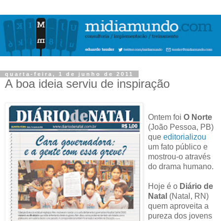
quarta-feira, 1 de junho de 2011
A boa ideia serviu de inspiração
Ontem foi
O Norte
(João Pessoa, PB)
que
editorializou
um fato público e
mostrou-o através
do drama humano.
Hoje é o
Diário de
Natal
(Natal, RN)
quem aproveita a
pureza dos jovens