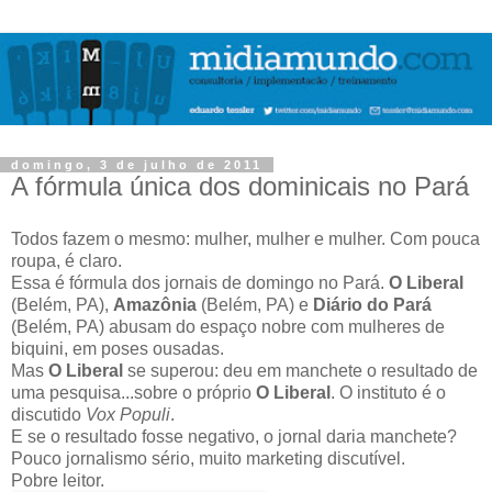
domingo, 3 de julho de 2011
A fórmula única dos dominicais no Pará
Todos fazem o mesmo: mulher, mulher e mulher. Com pouca
roupa, é claro.
Essa é fórmula dos jornais de domingo no Pará.
O Liberal
(Belém, PA),
Amazônia
(Belém, PA) e
Diário do Pará
(Belém, PA) abusam do espaço nobre com mulheres de
biquini, em poses ousadas.
Mas
O Liberal
se superou: deu em manchete o resultado de
uma pesquisa...sobre o próprio
O Liberal
. O instituto é o
discutido
Vox Populi
.
E se o resultado fosse negativo, o jornal daria manchete?
Pouco jornalismo sério, muito marketing discutível.
Pobre leitor.