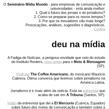
O
Seminário Mídia Mundo
- para empresas de comunicação e
universidades - está ainda melhor:
1. Qual o futuro dos jornais e do jornalismo?
2. Como se preparar para os novos tempos?
3. Por que os inovadores vão mais longe?
Provocações, análises, sugestões e diagnósticos.
Confira
deu na mídia
A Fadiga de Notícias, a perigosa novidade que veio do estudo
do Instituto Reuters,
novo artigo
para o
Meio & Mensagem
(SP).
Podcast
The Coffee Americano
, do mexicano Mauricio
Cabrera. Ótima conversa que tivemos sobre jornalismo na
América Latina.
Jornalismo é ir mais além da notícia. Está na
entrevista
que
acaba de sair em
A Tribuna
(Santos, SP).
Vídeo
da entrevista que dei a
El Mercurio
(Cuenca, Equador)
sobre futuro dos meios de comunicação e também sobre a