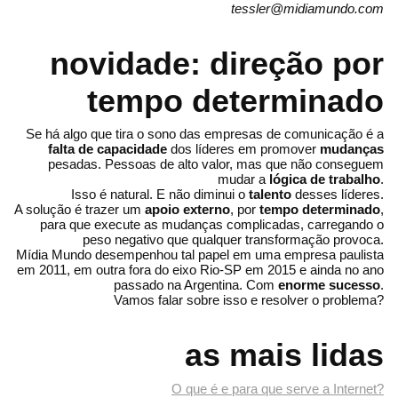
tessler@midiamundo.com
novidade: direção por
tempo determinado
Se há algo que tira o sono das empresas de comunicação é a
falta de capacidade
dos líderes em promover
mudanças
pesadas. Pessoas de alto valor, mas que não conseguem
mudar a
lógica de trabalho
.
Isso é natural. E não diminui o
talento
desses líderes.
A solução é trazer um
apoio externo
, por
tempo determinado
,
para que execute as mudanças complicadas, carregando o
peso negativo que qualquer transformação provoca.
Mídia Mundo desempenhou tal papel em uma empresa paulista
em 2011, em outra fora do eixo Rio-SP em 2015 e ainda no ano
passado na Argentina. Com
enorme sucesso
.
Vamos falar sobre isso e resolver o problema?
as mais lidas
O que é e para que serve a Internet?