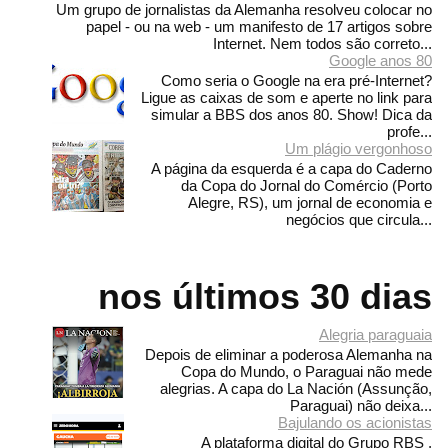
Um grupo de jornalistas da Alemanha resolveu colocar no
papel - ou na web - um manifesto de 17 artigos sobre
Internet. Nem todos são correto...
Google anos 80
Como seria o Google na era pré-Internet?
Ligue as caixas de som e aperte no link para
simular a BBS dos anos 80. Show! Dica da
profe...
Um plágio vergonhoso
A página da esquerda é a capa do Caderno
da Copa do Jornal do Comércio (Porto
Alegre, RS), um jornal de economia e
negócios que circula...
nos últimos 30 dias
Alegria paraguaia
Depois de eliminar a poderosa Alemanha na
Copa do Mundo, o Paraguai não mede
alegrias. A capa do La Nación (Assunção,
Paraguai) não deixa...
Bajulando os acionistas
A plataforma digital do Grupo RBS ,