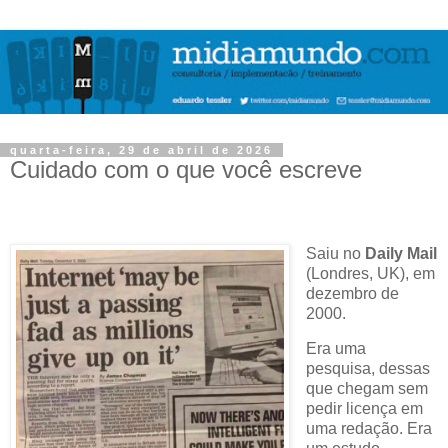
quarta-feira, 29 de abril de 2026
Cuidado com o que você escreve
Saiu no
Daily Mail
(Londres, UK), em
dezembro de
2000.
Era uma
pesquisa, dessas
que chegam sem
pedir licença em
uma redação. Era