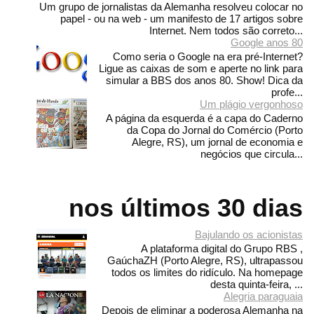
Um grupo de jornalistas da Alemanha resolveu colocar no
papel - ou na web - um manifesto de 17 artigos sobre
Internet. Nem todos são correto...
Google anos 80
Como seria o Google na era pré-Internet?
Ligue as caixas de som e aperte no link para
simular a BBS dos anos 80. Show! Dica da
profe...
Um plágio vergonhoso
A página da esquerda é a capa do Caderno
da Copa do Jornal do Comércio (Porto
Alegre, RS), um jornal de economia e
negócios que circula...
nos últimos 30 dias
Bajulando os acionistas
A plataforma digital do Grupo RBS ,
GaúchaZH (Porto Alegre, RS), ultrapassou
todos os limites do ridículo. Na homepage
desta quinta-feira, ...
Alegria paraguaia
Depois de eliminar a poderosa Alemanha na