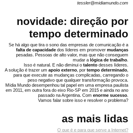
tessler@midiamundo.com
novidade: direção por
tempo determinado
Se há algo que tira o sono das empresas de comunicação é a
falta de capacidade
dos líderes em promover
mudanças
pesadas. Pessoas de alto valor, mas que não conseguem
mudar a
lógica de trabalho
.
Isso é natural. E não diminui o
talento
desses líderes.
A solução é trazer um
apoio externo
, por
tempo determinado
,
para que execute as mudanças complicadas, carregando o
peso negativo que qualquer transformação provoca.
Mídia Mundo desempenhou tal papel em uma empresa paulista
em 2011, em outra fora do eixo Rio-SP em 2015 e ainda no ano
passado na Argentina. Com
enorme sucesso
.
Vamos falar sobre isso e resolver o problema?
as mais lidas
O que é e para que serve a Internet?