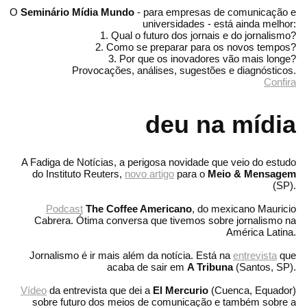
O
Seminário Mídia Mundo
- para empresas de comunicação e
universidades - está ainda melhor:
1. Qual o futuro dos jornais e do jornalismo?
2. Como se preparar para os novos tempos?
3. Por que os inovadores vão mais longe?
Provocações, análises, sugestões e diagnósticos.
Confira
deu na mídia
A Fadiga de Notícias, a perigosa novidade que veio do estudo
do Instituto Reuters,
novo artigo
para o
Meio & Mensagem
(SP).
Podcast
The Coffee Americano
, do mexicano Mauricio
Cabrera. Ótima conversa que tivemos sobre jornalismo na
América Latina.
Jornalismo é ir mais além da notícia. Está na
entrevista
que
acaba de sair em
A Tribuna
(Santos, SP).
Vídeo
da entrevista que dei a
El Mercurio
(Cuenca, Equador)
sobre futuro dos meios de comunicação e também sobre a