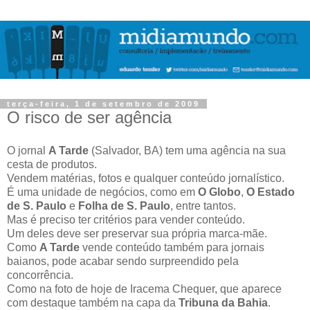
terça-feira, 1 de setembro de 2009
O risco de ser agência
O jornal
A Tarde
(Salvador, BA) tem uma agência na sua
cesta de produtos.
Vendem matérias, fotos e qualquer conteúdo jornalístico.
É uma unidade de negócios, como em
O Globo
,
O Estado
de S. Paulo
e
Folha de S. Paulo
, entre tantos.
Mas é preciso ter critérios para vender conteúdo.
Um deles deve ser preservar sua própria marca-mãe.
Como
A Tarde
vende conteúdo também para jornais
baianos, pode acabar sendo surpreendido pela
concorrência.
Como na foto de hoje de Iracema Chequer, que aparece
com destaque também na capa da
Tribuna da Bahia
.