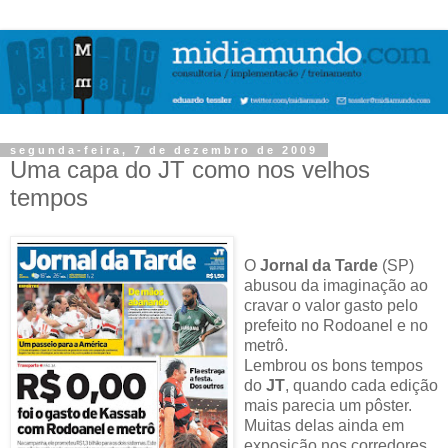
segunda-feira, 7 de dezembro de 2009
Uma capa do JT como nos velhos
tempos
O
Jornal da Tarde
(SP)
abusou da imaginação ao
cravar o valor gasto pelo
prefeito no Rodoanel e no
metrô.
Lembrou os bons tempos
do
JT
, quando cada edição
mais parecia um pôster.
Muitas delas ainda em
exposição nos corredores