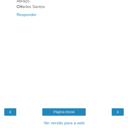
Abraço,
CH
arles Santos
Responder
‹
›
Página inicial
Ver versão para a web