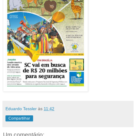
Eduardo Tessler
às
11:42
Compartilhar
Um comentário: