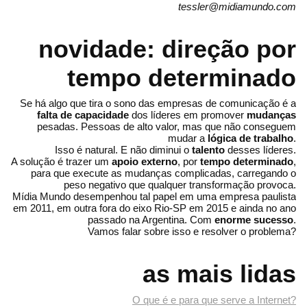
tessler@midiamundo.com
novidade: direção por
tempo determinado
Se há algo que tira o sono das empresas de comunicação é a
falta de capacidade
dos líderes em promover
mudanças
pesadas. Pessoas de alto valor, mas que não conseguem
mudar a
lógica de trabalho
.
Isso é natural. E não diminui o
talento
desses líderes.
A solução é trazer um
apoio externo
, por
tempo determinado
,
para que execute as mudanças complicadas, carregando o
peso negativo que qualquer transformação provoca.
Mídia Mundo desempenhou tal papel em uma empresa paulista
em 2011, em outra fora do eixo Rio-SP em 2015 e ainda no ano
passado na Argentina. Com
enorme sucesso
.
Vamos falar sobre isso e resolver o problema?
as mais lidas
O que é e para que serve a Internet?