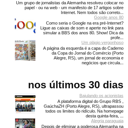
Um grupo de jornalistas da Alemanha resolveu colocar no
papel - ou na web - um manifesto de 17 artigos sobre
Internet. Nem todos são correto...
Google anos 80
Como seria o Google na era pré-Internet?
Ligue as caixas de som e aperte no link para
simular a BBS dos anos 80. Show! Dica da
profe...
Um plágio vergonhoso
A página da esquerda é a capa do Caderno
da Copa do Jornal do Comércio (Porto
Alegre, RS), um jornal de economia e
negócios que circula...
nos últimos 30 dias
Bajulando os acionistas
A plataforma digital do Grupo RBS ,
GaúchaZH (Porto Alegre, RS), ultrapassou
todos os limites do ridículo. Na homepage
desta quinta-feira, ...
Alegria paraguaia
Depois de eliminar a poderosa Alemanha na