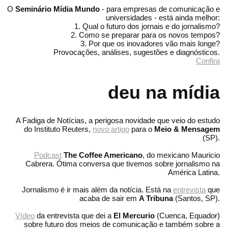
O
Seminário Mídia Mundo
- para empresas de comunicação e
universidades - está ainda melhor:
1. Qual o futuro dos jornais e do jornalismo?
2. Como se preparar para os novos tempos?
3. Por que os inovadores vão mais longe?
Provocações, análises, sugestões e diagnósticos.
Confira
deu na mídia
A Fadiga de Notícias, a perigosa novidade que veio do estudo
do Instituto Reuters,
novo artigo
para o
Meio & Mensagem
(SP).
Podcast
The Coffee Americano
, do mexicano Mauricio
Cabrera. Ótima conversa que tivemos sobre jornalismo na
América Latina.
Jornalismo é ir mais além da notícia. Está na
entrevista
que
acaba de sair em
A Tribuna
(Santos, SP).
Vídeo
da entrevista que dei a
El Mercurio
(Cuenca, Equador)
sobre futuro dos meios de comunicação e também sobre a