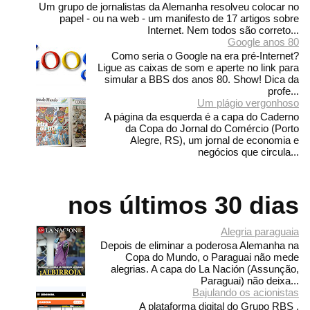
Um grupo de jornalistas da Alemanha resolveu colocar no
papel - ou na web - um manifesto de 17 artigos sobre
Internet. Nem todos são correto...
Google anos 80
Como seria o Google na era pré-Internet?
Ligue as caixas de som e aperte no link para
simular a BBS dos anos 80. Show! Dica da
profe...
Um plágio vergonhoso
A página da esquerda é a capa do Caderno
da Copa do Jornal do Comércio (Porto
Alegre, RS), um jornal de economia e
negócios que circula...
nos últimos 30 dias
Alegria paraguaia
Depois de eliminar a poderosa Alemanha na
Copa do Mundo, o Paraguai não mede
alegrias. A capa do La Nación (Assunção,
Paraguai) não deixa...
Bajulando os acionistas
A plataforma digital do Grupo RBS ,