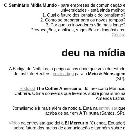
O
Seminário Mídia Mundo
- para empresas de comunicação e
universidades - está ainda melhor:
1. Qual o futuro dos jornais e do jornalismo?
2. Como se preparar para os novos tempos?
3. Por que os inovadores vão mais longe?
Provocações, análises, sugestões e diagnósticos.
Confira
deu na mídia
A Fadiga de Notícias, a perigosa novidade que veio do estudo
do Instituto Reuters,
novo artigo
para o
Meio & Mensagem
(SP).
Podcast
The Coffee Americano
, do mexicano Mauricio
Cabrera. Ótima conversa que tivemos sobre jornalismo na
América Latina.
Jornalismo é ir mais além da notícia. Está na
entrevista
que
acaba de sair em
A Tribuna
(Santos, SP).
Vídeo
da entrevista que dei a
El Mercurio
(Cuenca, Equador)
sobre futuro dos meios de comunicação e também sobre a