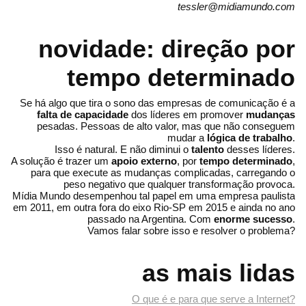
tessler@midiamundo.com
novidade: direção por
tempo determinado
Se há algo que tira o sono das empresas de comunicação é a
falta de capacidade
dos líderes em promover
mudanças
pesadas. Pessoas de alto valor, mas que não conseguem
mudar a
lógica de trabalho
.
Isso é natural. E não diminui o
talento
desses líderes.
A solução é trazer um
apoio externo
, por
tempo determinado
,
para que execute as mudanças complicadas, carregando o
peso negativo que qualquer transformação provoca.
Mídia Mundo desempenhou tal papel em uma empresa paulista
em 2011, em outra fora do eixo Rio-SP em 2015 e ainda no ano
passado na Argentina. Com
enorme sucesso
.
Vamos falar sobre isso e resolver o problema?
as mais lidas
O que é e para que serve a Internet?