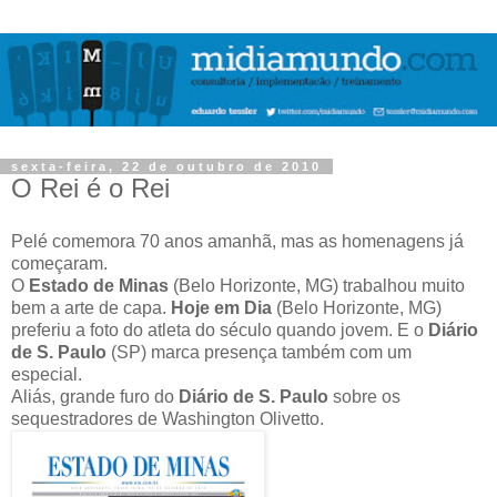
sexta-feira, 22 de outubro de 2010
O Rei é o Rei
Pelé comemora 70 anos amanhã, mas as homenagens já
começaram.
O
Estado de Minas
(Belo Horizonte, MG) trabalhou muito
bem a arte de capa.
Hoje em Dia
(Belo Horizonte, MG)
preferiu a foto do atleta do século quando jovem. E o
Diário
de S. Paulo
(SP) marca presença também com um
especial.
Aliás, grande furo do
Diário de S. Paulo
sobre os
sequestradores de Washington Olivetto.