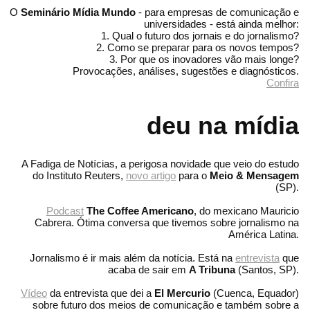
O
Seminário Mídia Mundo
- para empresas de comunicação e
universidades - está ainda melhor:
1. Qual o futuro dos jornais e do jornalismo?
2. Como se preparar para os novos tempos?
3. Por que os inovadores vão mais longe?
Provocações, análises, sugestões e diagnósticos.
Confira
deu na mídia
A Fadiga de Notícias, a perigosa novidade que veio do estudo
do Instituto Reuters,
novo artigo
para o
Meio & Mensagem
(SP).
Podcast
The Coffee Americano
, do mexicano Mauricio
Cabrera. Ótima conversa que tivemos sobre jornalismo na
América Latina.
Jornalismo é ir mais além da notícia. Está na
entrevista
que
acaba de sair em
A Tribuna
(Santos, SP).
Vídeo
da entrevista que dei a
El Mercurio
(Cuenca, Equador)
sobre futuro dos meios de comunicação e também sobre a