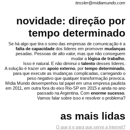
tessler@midiamundo.com
novidade: direção por
tempo determinado
Se há algo que tira o sono das empresas de comunicação é a
falta de capacidade
dos líderes em promover
mudanças
pesadas. Pessoas de alto valor, mas que não conseguem
mudar a
lógica de trabalho
.
Isso é natural. E não diminui o
talento
desses líderes.
A solução é trazer um
apoio externo
, por
tempo determinado
,
para que execute as mudanças complicadas, carregando o
peso negativo que qualquer transformação provoca.
Mídia Mundo desempenhou tal papel em uma empresa paulista
em 2011, em outra fora do eixo Rio-SP em 2015 e ainda no ano
passado na Argentina. Com
enorme sucesso
.
Vamos falar sobre isso e resolver o problema?
as mais lidas
O que é e para que serve a Internet?