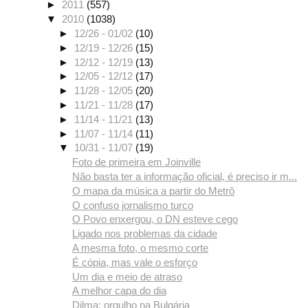
►
2011
(557)
▼
2010
(1038)
►
12/26 - 01/02
(10)
►
12/19 - 12/26
(15)
►
12/12 - 12/19
(13)
►
12/05 - 12/12
(17)
►
11/28 - 12/05
(20)
►
11/21 - 11/28
(17)
►
11/14 - 11/21
(13)
►
11/07 - 11/14
(11)
▼
10/31 - 11/07
(19)
Foto de primeira em Joinville
Não basta ter a informação oficial, é preciso ir m...
O mapa da música a partir do Metrô
O confuso jornalismo turco
O Povo enxergou, o DN esteve cego
Ligado nos problemas da cidade
A mesma foto, o mesmo corte
É cópia, mas vale o esforço
Um dia e meio de atraso
A melhor capa do dia
Dilma: orgulho na Bulgária