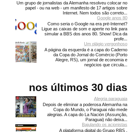
Um grupo de jornalistas da Alemanha resolveu colocar no
papel - ou na web - um manifesto de 17 artigos sobre
Internet. Nem todos são correto...
Google anos 80
Como seria o Google na era pré-Internet?
Ligue as caixas de som e aperte no link para
simular a BBS dos anos 80. Show! Dica da
profe...
Um plágio vergonhoso
A página da esquerda é a capa do Caderno
da Copa do Jornal do Comércio (Porto
Alegre, RS), um jornal de economia e
negócios que circula...
nos últimos 30 dias
Alegria paraguaia
Depois de eliminar a poderosa Alemanha na
Copa do Mundo, o Paraguai não mede
alegrias. A capa do La Nación (Assunção,
Paraguai) não deixa...
Bajulando os acionistas
A plataforma digital do Grupo RBS ,