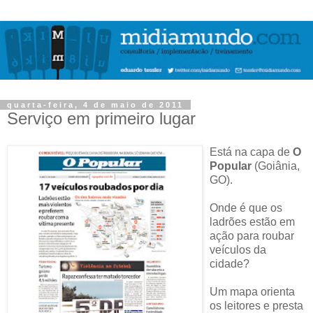
quarta-feira, 4 de maio de 2011
Serviço em primeiro lugar
Está na capa de
O
Popular
(Goiânia,
GO).
Onde é que os
ladrões estão em
ação para roubar
veículos da
cidade?
Um mapa orienta
os leitores e presta