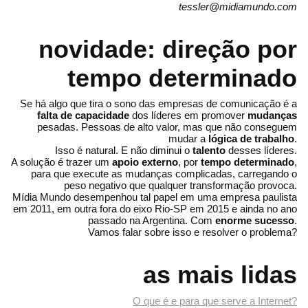
tessler@midiamundo.com
novidade: direção por
tempo determinado
Se há algo que tira o sono das empresas de comunicação é a
falta de capacidade
dos líderes em promover
mudanças
pesadas. Pessoas de alto valor, mas que não conseguem
mudar a
lógica de trabalho
.
Isso é natural. E não diminui o
talento
desses líderes.
A solução é trazer um
apoio externo
, por
tempo determinado
,
para que execute as mudanças complicadas, carregando o
peso negativo que qualquer transformação provoca.
Mídia Mundo desempenhou tal papel em uma empresa paulista
em 2011, em outra fora do eixo Rio-SP em 2015 e ainda no ano
passado na Argentina. Com
enorme sucesso
.
Vamos falar sobre isso e resolver o problema?
as mais lidas
O que é e para que serve a Internet?