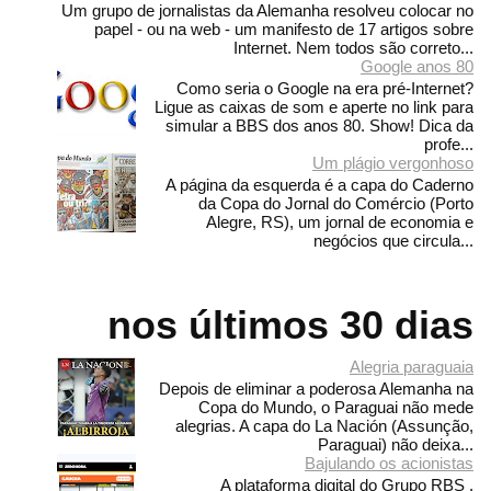
Um grupo de jornalistas da Alemanha resolveu colocar no
papel - ou na web - um manifesto de 17 artigos sobre
Internet. Nem todos são correto...
Google anos 80
Como seria o Google na era pré-Internet?
Ligue as caixas de som e aperte no link para
simular a BBS dos anos 80. Show! Dica da
profe...
Um plágio vergonhoso
A página da esquerda é a capa do Caderno
da Copa do Jornal do Comércio (Porto
Alegre, RS), um jornal de economia e
negócios que circula...
nos últimos 30 dias
Alegria paraguaia
Depois de eliminar a poderosa Alemanha na
Copa do Mundo, o Paraguai não mede
alegrias. A capa do La Nación (Assunção,
Paraguai) não deixa...
Bajulando os acionistas
A plataforma digital do Grupo RBS ,