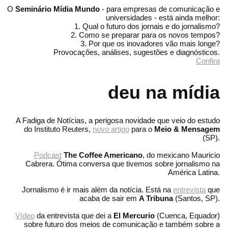
O
Seminário Mídia Mundo
- para empresas de comunicação e
universidades - está ainda melhor:
1. Qual o futuro dos jornais e do jornalismo?
2. Como se preparar para os novos tempos?
3. Por que os inovadores vão mais longe?
Provocações, análises, sugestões e diagnósticos.
Confira
deu na mídia
A Fadiga de Notícias, a perigosa novidade que veio do estudo
do Instituto Reuters,
novo artigo
para o
Meio & Mensagem
(SP).
Podcast
The Coffee Americano
, do mexicano Mauricio
Cabrera. Ótima conversa que tivemos sobre jornalismo na
América Latina.
Jornalismo é ir mais além da notícia. Está na
entrevista
que
acaba de sair em
A Tribuna
(Santos, SP).
Vídeo
da entrevista que dei a
El Mercurio
(Cuenca, Equador)
sobre futuro dos meios de comunicação e também sobre a