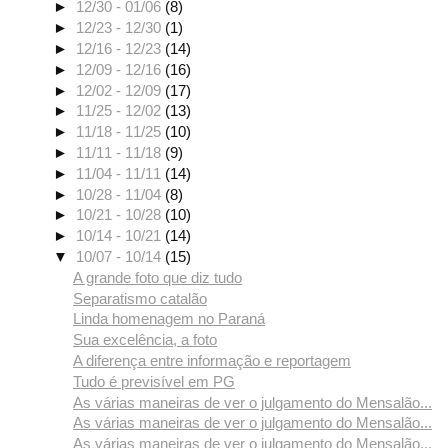
►
12/30 - 01/06
(8)
►
12/23 - 12/30
(1)
►
12/16 - 12/23
(14)
►
12/09 - 12/16
(16)
►
12/02 - 12/09
(17)
►
11/25 - 12/02
(13)
►
11/18 - 11/25
(10)
►
11/11 - 11/18
(9)
►
11/04 - 11/11
(14)
►
10/28 - 11/04
(8)
►
10/21 - 10/28
(10)
►
10/14 - 10/21
(14)
▼
10/07 - 10/14
(15)
A grande foto que diz tudo
Separatismo catalão
Linda homenagem no Paraná
Sua excelência, a foto
A diferença entre informação e reportagem
Tudo é previsível em PG
As várias maneiras de ver o julgamento do Mensalão...
As várias maneiras de ver o julgamento do Mensalão...
As várias maneiras de ver o julgamento do Mensalão...