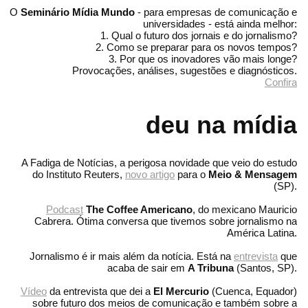
O
Seminário Mídia Mundo
- para empresas de comunicação e
universidades - está ainda melhor:
1. Qual o futuro dos jornais e do jornalismo?
2. Como se preparar para os novos tempos?
3. Por que os inovadores vão mais longe?
Provocações, análises, sugestões e diagnósticos.
Confira
deu na mídia
A Fadiga de Notícias, a perigosa novidade que veio do estudo
do Instituto Reuters,
novo artigo
para o
Meio & Mensagem
(SP).
Podcast
The Coffee Americano
, do mexicano Mauricio
Cabrera. Ótima conversa que tivemos sobre jornalismo na
América Latina.
Jornalismo é ir mais além da notícia. Está na
entrevista
que
acaba de sair em
A Tribuna
(Santos, SP).
Vídeo
da entrevista que dei a
El Mercurio
(Cuenca, Equador)
sobre futuro dos meios de comunicação e também sobre a