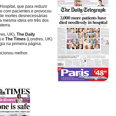
Hospital, que para reduzir
do com pacientes e provocou
de mortes desnecessárias
a mesma ideia em três dos
aterra.
res, UK),
The Daily
) e
The Times
(Londres, UK)
ia na primeira página.
ncionou melhor.