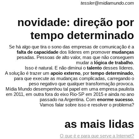
tessler@midiamundo.com
novidade: direção por
tempo determinado
Se há algo que tira o sono das empresas de comunicação é a
falta de capacidade
dos líderes em promover
mudanças
pesadas. Pessoas de alto valor, mas que não conseguem
mudar a
lógica de trabalho
.
Isso é natural. E não diminui o
talento
desses líderes.
A solução é trazer um
apoio externo
, por
tempo determinado
,
para que execute as mudanças complicadas, carregando o
peso negativo que qualquer transformação provoca.
Mídia Mundo desempenhou tal papel em uma empresa paulista
em 2011, em outra fora do eixo Rio-SP em 2015 e ainda no ano
passado na Argentina. Com
enorme sucesso
.
Vamos falar sobre isso e resolver o problema?
as mais lidas
O que é e para que serve a Internet?