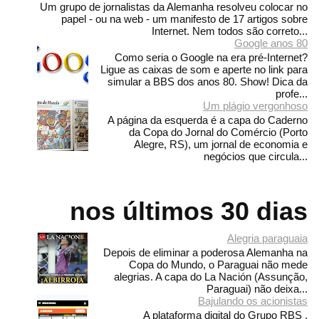
Um grupo de jornalistas da Alemanha resolveu colocar no
papel - ou na web - um manifesto de 17 artigos sobre
Internet. Nem todos são correto...
Google anos 80
Como seria o Google na era pré-Internet?
Ligue as caixas de som e aperte no link para
simular a BBS dos anos 80. Show! Dica da
profe...
Um plágio vergonhoso
A página da esquerda é a capa do Caderno
da Copa do Jornal do Comércio (Porto
Alegre, RS), um jornal de economia e
negócios que circula...
nos últimos 30 dias
Alegria paraguaia
Depois de eliminar a poderosa Alemanha na
Copa do Mundo, o Paraguai não mede
alegrias. A capa do La Nación (Assunção,
Paraguai) não deixa...
Bajulando os acionistas
A plataforma digital do Grupo RBS ,