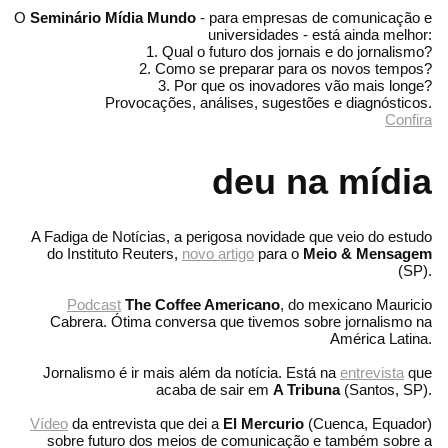
O
Seminário Mídia Mundo
- para empresas de comunicação e
universidades - está ainda melhor:
1. Qual o futuro dos jornais e do jornalismo?
2. Como se preparar para os novos tempos?
3. Por que os inovadores vão mais longe?
Provocações, análises, sugestões e diagnósticos.
Confira
deu na mídia
A Fadiga de Notícias, a perigosa novidade que veio do estudo
do Instituto Reuters,
novo artigo
para o
Meio & Mensagem
(SP).
Podcast
The Coffee Americano
, do mexicano Mauricio
Cabrera. Ótima conversa que tivemos sobre jornalismo na
América Latina.
Jornalismo é ir mais além da notícia. Está na
entrevista
que
acaba de sair em
A Tribuna
(Santos, SP).
Vídeo
da entrevista que dei a
El Mercurio
(Cuenca, Equador)
sobre futuro dos meios de comunicação e também sobre a