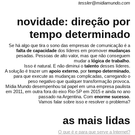
tessler@midiamundo.com
novidade: direção por
tempo determinado
Se há algo que tira o sono das empresas de comunicação é a
falta de capacidade
dos líderes em promover
mudanças
pesadas. Pessoas de alto valor, mas que não conseguem
mudar a
lógica de trabalho
.
Isso é natural. E não diminui o
talento
desses líderes.
A solução é trazer um
apoio externo
, por
tempo determinado
,
para que execute as mudanças complicadas, carregando o
peso negativo que qualquer transformação provoca.
Mídia Mundo desempenhou tal papel em uma empresa paulista
em 2011, em outra fora do eixo Rio-SP em 2015 e ainda no ano
passado na Argentina. Com
enorme sucesso
.
Vamos falar sobre isso e resolver o problema?
as mais lidas
O que é e para que serve a Internet?