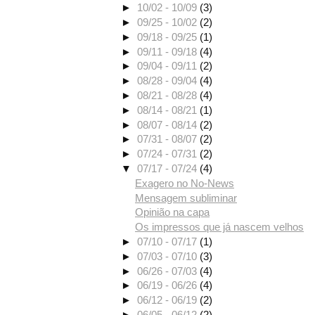
►
10/02 - 10/09
(3)
►
09/25 - 10/02
(2)
►
09/18 - 09/25
(1)
►
09/11 - 09/18
(4)
►
09/04 - 09/11
(2)
►
08/28 - 09/04
(4)
►
08/21 - 08/28
(4)
►
08/14 - 08/21
(1)
►
08/07 - 08/14
(2)
►
07/31 - 08/07
(2)
►
07/24 - 07/31
(2)
▼
07/17 - 07/24
(4)
Exagero no No-News
Mensagem subliminar
Opinião na capa
Os impressos que já nascem velhos
►
07/10 - 07/17
(1)
►
07/03 - 07/10
(3)
►
06/26 - 07/03
(4)
►
06/19 - 06/26
(4)
►
06/12 - 06/19
(2)
►
06/05 - 06/12
(2)