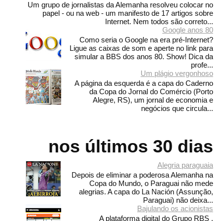
Um grupo de jornalistas da Alemanha resolveu colocar no
papel - ou na web - um manifesto de 17 artigos sobre
Internet. Nem todos são correto...
Google anos 80
Como seria o Google na era pré-Internet?
Ligue as caixas de som e aperte no link para
simular a BBS dos anos 80. Show! Dica da
profe...
Um plágio vergonhoso
A página da esquerda é a capa do Caderno
da Copa do Jornal do Comércio (Porto
Alegre, RS), um jornal de economia e
negócios que circula...
nos últimos 30 dias
Alegria paraguaia
Depois de eliminar a poderosa Alemanha na
Copa do Mundo, o Paraguai não mede
alegrias. A capa do La Nación (Assunção,
Paraguai) não deixa...
Bajulando os acionistas
A plataforma digital do Grupo RBS ,