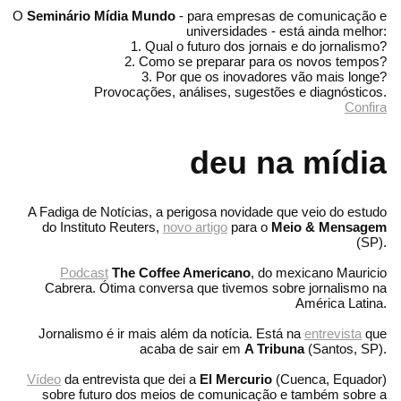
O
Seminário Mídia Mundo
- para empresas de comunicação e
universidades - está ainda melhor:
1. Qual o futuro dos jornais e do jornalismo?
2. Como se preparar para os novos tempos?
3. Por que os inovadores vão mais longe?
Provocações, análises, sugestões e diagnósticos.
Confira
deu na mídia
A Fadiga de Notícias, a perigosa novidade que veio do estudo
do Instituto Reuters,
novo artigo
para o
Meio & Mensagem
(SP).
Podcast
The Coffee Americano
, do mexicano Mauricio
Cabrera. Ótima conversa que tivemos sobre jornalismo na
América Latina.
Jornalismo é ir mais além da notícia. Está na
entrevista
que
acaba de sair em
A Tribuna
(Santos, SP).
Vídeo
da entrevista que dei a
El Mercurio
(Cuenca, Equador)
sobre futuro dos meios de comunicação e também sobre a