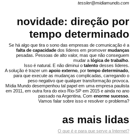
tessler@midiamundo.com
novidade: direção por
tempo determinado
Se há algo que tira o sono das empresas de comunicação é a
falta de capacidade
dos líderes em promover
mudanças
pesadas. Pessoas de alto valor, mas que não conseguem
mudar a
lógica de trabalho
.
Isso é natural. E não diminui o
talento
desses líderes.
A solução é trazer um
apoio externo
, por
tempo determinado
,
para que execute as mudanças complicadas, carregando o
peso negativo que qualquer transformação provoca.
Mídia Mundo desempenhou tal papel em uma empresa paulista
em 2011, em outra fora do eixo Rio-SP em 2015 e ainda no ano
passado na Argentina. Com
enorme sucesso
.
Vamos falar sobre isso e resolver o problema?
as mais lidas
O que é e para que serve a Internet?