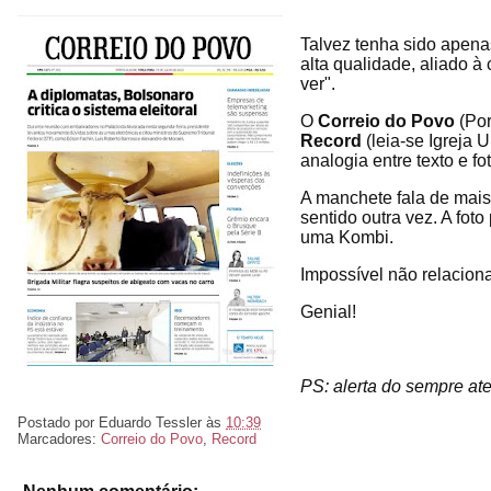
Talvez tenha sido apen
alta qualidade, aliado à 
ver".
O
Correio do Povo
(Por
Record
(leia-se Igreja 
analogia entre texto e fo
A manchete fala de mais
sentido outra vez. A foto
uma Kombi.
Impossível não relaciona
Genial!
PS: alerta do sempre at
Postado por
Eduardo Tessler
às
10:39
Marcadores:
Correio do Povo
,
Record