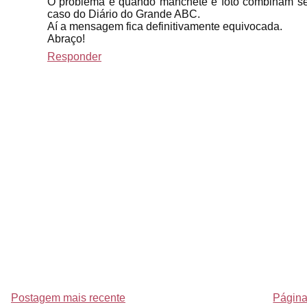
O problema é quando manchete e foto combinam sem 
caso do Diário do Grande ABC.
Aí a mensagem fica definitivamente equivocada.
Abraço!
Responder
Postagem mais recente
Página 