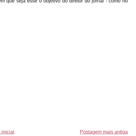
que seja esse o objetivo do diretor do jornal - como no
inicial
Postagem mais antiga