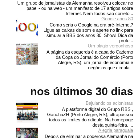
Um grupo de jornalistas da Alemanha resolveu colocar no
papel - ou na web - um manifesto de 17 artigos sobre
Internet. Nem todos são correto...
Google anos 80
Como seria o Google na era pré-Internet?
Ligue as caixas de som e aperte no link para
simular a BBS dos anos 80. Show! Dica da
profe...
Um plágio vergonhoso
A página da esquerda é a capa do Caderno
da Copa do Jornal do Comércio (Porto
Alegre, RS), um jornal de economia e
negócios que circula...
nos últimos 30 dias
Bajulando os acionistas
A plataforma digital do Grupo RBS ,
GaúchaZH (Porto Alegre, RS), ultrapassou
todos os limites do ridículo. Na homepage
desta quinta-feira, ...
Alegria paraguaia
Depois de eliminar a poderosa Alemanha na