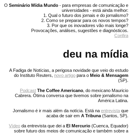
O
Seminário Mídia Mundo
- para empresas de comunicação e
universidades - está ainda melhor:
1. Qual o futuro dos jornais e do jornalismo?
2. Como se preparar para os novos tempos?
3. Por que os inovadores vão mais longe?
Provocações, análises, sugestões e diagnósticos.
Confira
deu na mídia
A Fadiga de Notícias, a perigosa novidade que veio do estudo
do Instituto Reuters,
novo artigo
para o
Meio & Mensagem
(SP).
Podcast
The Coffee Americano
, do mexicano Mauricio
Cabrera. Ótima conversa que tivemos sobre jornalismo na
América Latina.
Jornalismo é ir mais além da notícia. Está na
entrevista
que
acaba de sair em
A Tribuna
(Santos, SP).
Vídeo
da entrevista que dei a
El Mercurio
(Cuenca, Equador)
sobre futuro dos meios de comunicação e também sobre a