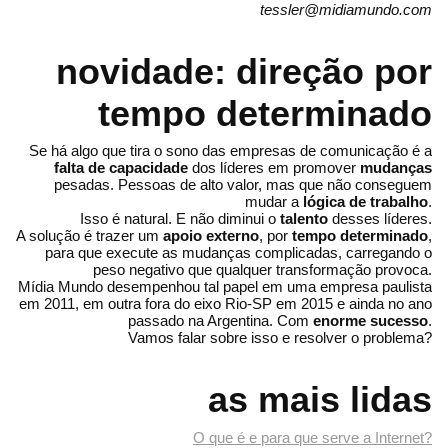
tessler@midiamundo.com
novidade: direção por
tempo determinado
Se há algo que tira o sono das empresas de comunicação é a
falta de capacidade
dos líderes em promover
mudanças
pesadas. Pessoas de alto valor, mas que não conseguem
mudar a
lógica de trabalho
.
Isso é natural. E não diminui o
talento
desses líderes.
A solução é trazer um
apoio externo
, por
tempo determinado
,
para que execute as mudanças complicadas, carregando o
peso negativo que qualquer transformação provoca.
Mídia Mundo desempenhou tal papel em uma empresa paulista
em 2011, em outra fora do eixo Rio-SP em 2015 e ainda no ano
passado na Argentina. Com
enorme sucesso
.
Vamos falar sobre isso e resolver o problema?
as mais lidas
O que é e para que serve a Internet?