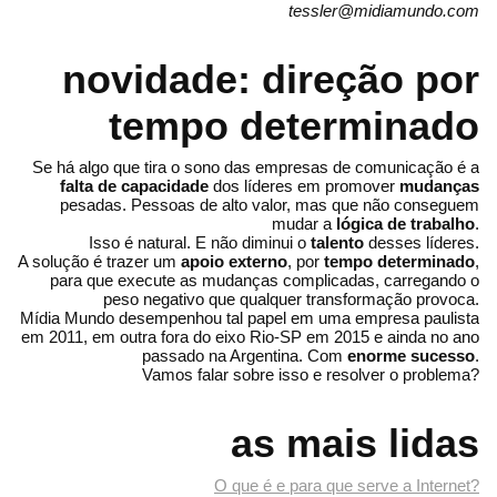
tessler@midiamundo.com
novidade: direção por
tempo determinado
Se há algo que tira o sono das empresas de comunicação é a
falta de capacidade
dos líderes em promover
mudanças
pesadas. Pessoas de alto valor, mas que não conseguem
mudar a
lógica de trabalho
.
Isso é natural. E não diminui o
talento
desses líderes.
A solução é trazer um
apoio externo
, por
tempo determinado
,
para que execute as mudanças complicadas, carregando o
peso negativo que qualquer transformação provoca.
Mídia Mundo desempenhou tal papel em uma empresa paulista
em 2011, em outra fora do eixo Rio-SP em 2015 e ainda no ano
passado na Argentina. Com
enorme sucesso
.
Vamos falar sobre isso e resolver o problema?
as mais lidas
O que é e para que serve a Internet?