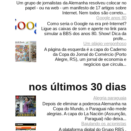
Um grupo de jornalistas da Alemanha resolveu colocar no
papel - ou na web - um manifesto de 17 artigos sobre
Internet. Nem todos são correto...
Google anos 80
Como seria o Google na era pré-Internet?
Ligue as caixas de som e aperte no link para
simular a BBS dos anos 80. Show! Dica da
profe...
Um plágio vergonhoso
A página da esquerda é a capa do Caderno
da Copa do Jornal do Comércio (Porto
Alegre, RS), um jornal de economia e
negócios que circula...
nos últimos 30 dias
Alegria paraguaia
Depois de eliminar a poderosa Alemanha na
Copa do Mundo, o Paraguai não mede
alegrias. A capa do La Nación (Assunção,
Paraguai) não deixa...
Bajulando os acionistas
A plataforma digital do Grupo RBS ,