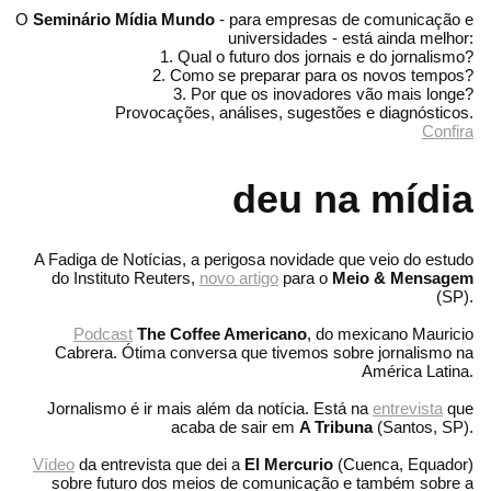
O
Seminário Mídia Mundo
- para empresas de comunicação e
universidades - está ainda melhor:
1. Qual o futuro dos jornais e do jornalismo?
2. Como se preparar para os novos tempos?
3. Por que os inovadores vão mais longe?
Provocações, análises, sugestões e diagnósticos.
Confira
deu na mídia
A Fadiga de Notícias, a perigosa novidade que veio do estudo
do Instituto Reuters,
novo artigo
para o
Meio & Mensagem
(SP).
Podcast
The Coffee Americano
, do mexicano Mauricio
Cabrera. Ótima conversa que tivemos sobre jornalismo na
América Latina.
Jornalismo é ir mais além da notícia. Está na
entrevista
que
acaba de sair em
A Tribuna
(Santos, SP).
Vídeo
da entrevista que dei a
El Mercurio
(Cuenca, Equador)
sobre futuro dos meios de comunicação e também sobre a