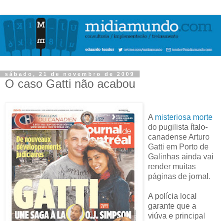
sábado, 21 de novembro de 2009
O caso Gatti não acabou
A
misteriosa morte
do pugilista ítalo-
canadense Arturo
Gatti em Porto de
Galinhas ainda vai
render muitas
páginas de jornal.
A polícia local
garante que a
viúva e principal