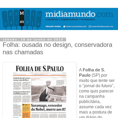
sábado, 19 de junho de 2010
Folha: ousada no design, conservadora
nas chamadas
A
Folha de S.
Paulo
(SP) por
muito que tente ser
o "jornal do futuro",
como quis parecer
na campanha
publicitária,
assume cada vez
mais a postura de
um diário do