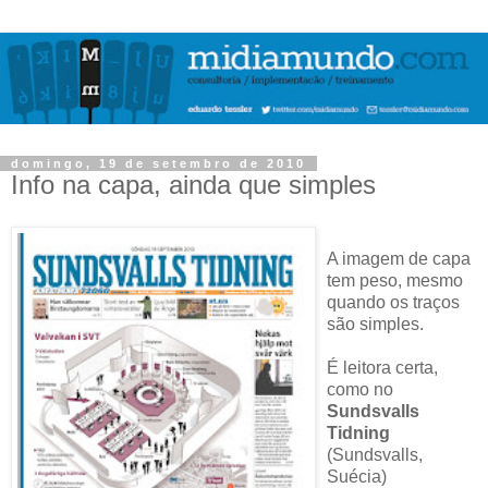
domingo, 19 de setembro de 2010
Info na capa, ainda que simples
A imagem de capa
tem peso, mesmo
quando os traços
são simples.
É leitora certa,
como no
Sundsvalls
Tidning
(Sundsvalls,
Suécia)