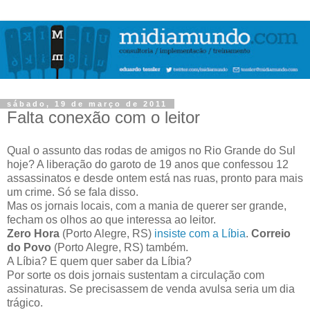
sábado, 19 de março de 2011
Falta conexão com o leitor
Qual o assunto das rodas de amigos no Rio Grande do Sul
hoje? A liberação do garoto de 19 anos que confessou 12
assassinatos e desde ontem está nas ruas, pronto para mais
um crime. Só se fala disso.
Mas os jornais locais, com a mania de querer ser grande,
fecham os olhos ao que interessa ao leitor.
Zero Hora
(Porto Alegre, RS)
insiste com a Líbia
.
Correio
do Povo
(Porto Alegre, RS) também.
A Líbia? E quem quer saber da Líbia?
Por sorte os dois jornais sustentam a circulação com
assinaturas. Se precisassem de venda avulsa seria um dia
trágico.