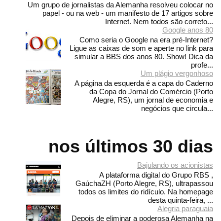
Um grupo de jornalistas da Alemanha resolveu colocar no
papel - ou na web - um manifesto de 17 artigos sobre
Internet. Nem todos são correto...
Google anos 80
Como seria o Google na era pré-Internet?
Ligue as caixas de som e aperte no link para
simular a BBS dos anos 80. Show! Dica da
profe...
Um plágio vergonhoso
A página da esquerda é a capa do Caderno
da Copa do Jornal do Comércio (Porto
Alegre, RS), um jornal de economia e
negócios que circula...
nos últimos 30 dias
Bajulando os acionistas
A plataforma digital do Grupo RBS ,
GaúchaZH (Porto Alegre, RS), ultrapassou
todos os limites do ridículo. Na homepage
desta quinta-feira, ...
Alegria paraguaia
Depois de eliminar a poderosa Alemanha na