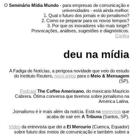
O
Seminário Mídia Mundo
- para empresas de comunicação e
universidades - está ainda melhor:
1. Qual o futuro dos jornais e do jornalismo?
2. Como se preparar para os novos tempos?
3. Por que os inovadores vão mais longe?
Provocações, análises, sugestões e diagnósticos.
Confira
deu na mídia
A Fadiga de Notícias, a perigosa novidade que veio do estudo
do Instituto Reuters,
novo artigo
para o
Meio & Mensagem
(SP).
Podcast
The Coffee Americano
, do mexicano Mauricio
Cabrera. Ótima conversa que tivemos sobre jornalismo na
América Latina.
Jornalismo é ir mais além da notícia. Está na
entrevista
que
acaba de sair em
A Tribuna
(Santos, SP).
Vídeo
da entrevista que dei a
El Mercurio
(Cuenca, Equador)
sobre futuro dos meios de comunicação e também sobre a