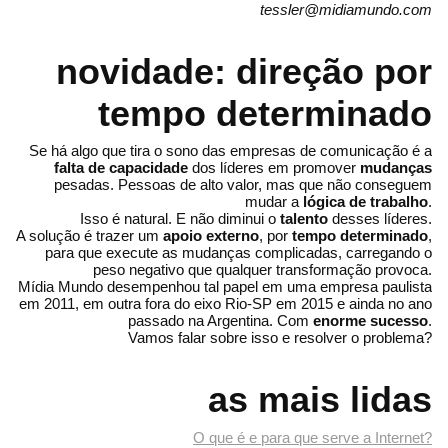
tessler@midiamundo.com
novidade: direção por
tempo determinado
Se há algo que tira o sono das empresas de comunicação é a
falta de capacidade
dos líderes em promover
mudanças
pesadas. Pessoas de alto valor, mas que não conseguem
mudar a
lógica de trabalho
.
Isso é natural. E não diminui o
talento
desses líderes.
A solução é trazer um
apoio externo
, por
tempo determinado
,
para que execute as mudanças complicadas, carregando o
peso negativo que qualquer transformação provoca.
Mídia Mundo desempenhou tal papel em uma empresa paulista
em 2011, em outra fora do eixo Rio-SP em 2015 e ainda no ano
passado na Argentina. Com
enorme sucesso
.
Vamos falar sobre isso e resolver o problema?
as mais lidas
O que é e para que serve a Internet?