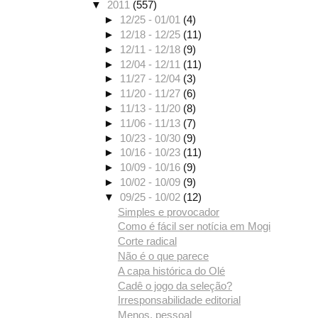
▼
2011
(557)
►
12/25 - 01/01
(4)
►
12/18 - 12/25
(11)
►
12/11 - 12/18
(9)
►
12/04 - 12/11
(11)
►
11/27 - 12/04
(3)
►
11/20 - 11/27
(6)
►
11/13 - 11/20
(8)
►
11/06 - 11/13
(7)
►
10/23 - 10/30
(9)
►
10/16 - 10/23
(11)
►
10/09 - 10/16
(9)
►
10/02 - 10/09
(9)
▼
09/25 - 10/02
(12)
Simples e provocador
Como é fácil ser notícia em Mogi
Corte radical
Não é o que parece
A capa histórica do Olé
Cadê o jogo da seleção?
Irresponsabilidade editorial
Menos, pessoal