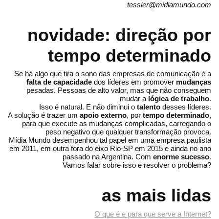
tessler@midiamundo.com
novidade: direção por
tempo determinado
Se há algo que tira o sono das empresas de comunicação é a
falta de capacidade
dos líderes em promover
mudanças
pesadas. Pessoas de alto valor, mas que não conseguem
mudar a
lógica de trabalho
.
Isso é natural. E não diminui o
talento
desses líderes.
A solução é trazer um
apoio externo
, por
tempo determinado
,
para que execute as mudanças complicadas, carregando o
peso negativo que qualquer transformação provoca.
Mídia Mundo desempenhou tal papel em uma empresa paulista
em 2011, em outra fora do eixo Rio-SP em 2015 e ainda no ano
passado na Argentina. Com
enorme sucesso
.
Vamos falar sobre isso e resolver o problema?
as mais lidas
O que é e para que serve a Internet?