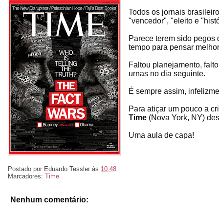
Todos os jornais brasilei
"vencedor", "eleito e "histó
Parece terem sido pegos 
tempo para pensar melhor
Faltou planejamento, falt
urnas no dia seguinte.
É sempre assim, infelizme
Para atiçar um pouco a cri
Time
(Nova York, NY) de
Uma aula de capa!
Postado por
Eduardo Tessler
às
10:48
Marcadores:
Time
Nenhum comentário: