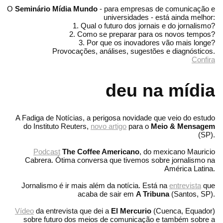
O
Seminário Mídia Mundo
- para empresas de comunicação e
universidades - está ainda melhor:
1. Qual o futuro dos jornais e do jornalismo?
2. Como se preparar para os novos tempos?
3. Por que os inovadores vão mais longe?
Provocações, análises, sugestões e diagnósticos.
Confira
deu na mídia
A Fadiga de Notícias, a perigosa novidade que veio do estudo
do Instituto Reuters,
novo artigo
para o
Meio & Mensagem
(SP).
Podcast
The Coffee Americano
, do mexicano Mauricio
Cabrera. Ótima conversa que tivemos sobre jornalismo na
América Latina.
Jornalismo é ir mais além da notícia. Está na
entrevista
que
acaba de sair em
A Tribuna
(Santos, SP).
Vídeo
da entrevista que dei a
El Mercurio
(Cuenca, Equador)
sobre futuro dos meios de comunicação e também sobre a