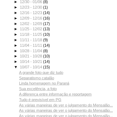
►
12/30 - 01/06
(8)
►
12/23 - 12/30
(1)
►
12/16 - 12/23
(14)
►
12/09 - 12/16
(16)
►
12/02 - 12/09
(17)
►
11/25 - 12/02
(13)
►
11/18 - 11/25
(10)
►
11/11 - 11/18
(9)
►
11/04 - 11/11
(14)
►
10/28 - 11/04
(8)
►
10/21 - 10/28
(10)
►
10/14 - 10/21
(14)
▼
10/07 - 10/14
(15)
A grande foto que diz tudo
Separatismo catalão
Linda homenagem no Paraná
Sua excelência, a foto
A diferença entre informação e reportagem
Tudo é previsível em PG
As várias maneiras de ver o julgamento do Mensalão...
As várias maneiras de ver o julgamento do Mensalão...
As várias maneiras de ver o julgamento do Mensalão...