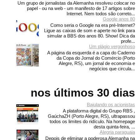
Um grupo de jornalistas da Alemanha resolveu colocar no
papel - ou na web - um manifesto de 17 artigos sobre
Internet. Nem todos são correto...
Google anos 80
Como seria o Google na era pré-Internet?
Ligue as caixas de som e aperte no link para
simular a BBS dos anos 80. Show! Dica da
profe...
Um plágio vergonhoso
A página da esquerda é a capa do Caderno
da Copa do Jornal do Comércio (Porto
Alegre, RS), um jornal de economia e
negócios que circula...
nos últimos 30 dias
Bajulando os acionistas
A plataforma digital do Grupo RBS ,
GaúchaZH (Porto Alegre, RS), ultrapassou
todos os limites do ridículo. Na homepage
desta quinta-feira, ...
Alegria paraguaia
Depois de eliminar a poderosa Alemanha na