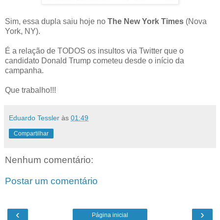
Sim, essa dupla saiu hoje no
The New York Times
(Nova
York, NY).
É a relação de TODOS os insultos via Twitter que o
candidato Donald Trump cometeu desde o início da
campanha.
Que trabalho!!!
Eduardo Tessler
às
01:49
Compartilhar
Nenhum comentário:
Postar um comentário
‹
›
Página inicial