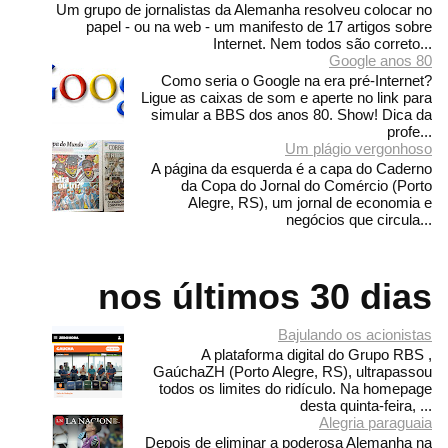
Um grupo de jornalistas da Alemanha resolveu colocar no
papel - ou na web - um manifesto de 17 artigos sobre
Internet. Nem todos são correto...
Google anos 80
Como seria o Google na era pré-Internet?
Ligue as caixas de som e aperte no link para
simular a BBS dos anos 80. Show! Dica da
profe...
Um plágio vergonhoso
A página da esquerda é a capa do Caderno
da Copa do Jornal do Comércio (Porto
Alegre, RS), um jornal de economia e
negócios que circula...
nos últimos 30 dias
Bajulando os acionistas
A plataforma digital do Grupo RBS ,
GaúchaZH (Porto Alegre, RS), ultrapassou
todos os limites do ridículo. Na homepage
desta quinta-feira, ...
Alegria paraguaia
Depois de eliminar a poderosa Alemanha na