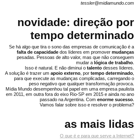
tessler@midiamundo.com
novidade: direção por
tempo determinado
Se há algo que tira o sono das empresas de comunicação é a
falta de capacidade
dos líderes em promover
mudanças
pesadas. Pessoas de alto valor, mas que não conseguem
mudar a
lógica de trabalho
.
Isso é natural. E não diminui o
talento
desses líderes.
A solução é trazer um
apoio externo
, por
tempo determinado
,
para que execute as mudanças complicadas, carregando o
peso negativo que qualquer transformação provoca.
Mídia Mundo desempenhou tal papel em uma empresa paulista
em 2011, em outra fora do eixo Rio-SP em 2015 e ainda no ano
passado na Argentina. Com
enorme sucesso
.
Vamos falar sobre isso e resolver o problema?
as mais lidas
O que é e para que serve a Internet?