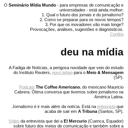
O
Seminário Mídia Mundo
- para empresas de comunicação e
universidades - está ainda melhor:
1. Qual o futuro dos jornais e do jornalismo?
2. Como se preparar para os novos tempos?
3. Por que os inovadores vão mais longe?
Provocações, análises, sugestões e diagnósticos.
Confira
deu na mídia
A Fadiga de Notícias, a perigosa novidade que veio do estudo
do Instituto Reuters,
novo artigo
para o
Meio & Mensagem
(SP).
Podcast
The Coffee Americano
, do mexicano Mauricio
Cabrera. Ótima conversa que tivemos sobre jornalismo na
América Latina.
Jornalismo é ir mais além da notícia. Está na
entrevista
que
acaba de sair em
A Tribuna
(Santos, SP).
Vídeo
da entrevista que dei a
El Mercurio
(Cuenca, Equador)
sobre futuro dos meios de comunicação e também sobre a