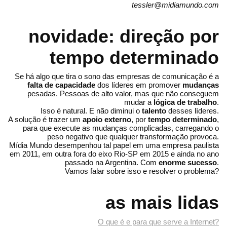
tessler@midiamundo.com
novidade: direção por
tempo determinado
Se há algo que tira o sono das empresas de comunicação é a
falta de capacidade
dos líderes em promover
mudanças
pesadas. Pessoas de alto valor, mas que não conseguem
mudar a
lógica de trabalho
.
Isso é natural. E não diminui o
talento
desses líderes.
A solução é trazer um
apoio externo
, por
tempo determinado
,
para que execute as mudanças complicadas, carregando o
peso negativo que qualquer transformação provoca.
Mídia Mundo desempenhou tal papel em uma empresa paulista
em 2011, em outra fora do eixo Rio-SP em 2015 e ainda no ano
passado na Argentina. Com
enorme sucesso
.
Vamos falar sobre isso e resolver o problema?
as mais lidas
O que é e para que serve a Internet?