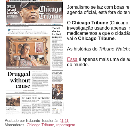
Jornalismo se faz com boas re
agenda oficial, está fora do te
O
Chicago Tribune
(Chicago, 
investigação usando apenas im
medicamentos a que o cidadão
vai o
Chicago Tribune
.
As histórias do
Tribune Watch
Essa
é apenas mais uma dela
do mundo.
Postado por
Eduardo Tessler
às
11:11
Marcadores:
Chicago Tribune
,
reportagem