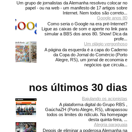
Um grupo de jornalistas da Alemanha resolveu colocar no
papel - ou na web - um manifesto de 17 artigos sobre
Internet. Nem todos são correto...
Google anos 80
Como seria o Google na era pré-Internet?
Ligue as caixas de som e aperte no link para
simular a BBS dos anos 80. Show! Dica da
profe...
Um plágio vergonhoso
A página da esquerda é a capa do Caderno
da Copa do Jornal do Comércio (Porto
Alegre, RS), um jornal de economia e
negócios que circula...
nos últimos 30 dias
Bajulando os acionistas
A plataforma digital do Grupo RBS ,
GaúchaZH (Porto Alegre, RS), ultrapassou
todos os limites do ridículo. Na homepage
desta quinta-feira, ...
Alegria paraguaia
Depois de eliminar a poderosa Alemanha na