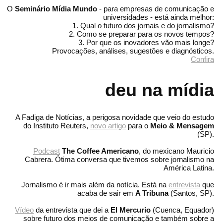
O
Seminário Mídia Mundo
- para empresas de comunicação e
universidades - está ainda melhor:
1. Qual o futuro dos jornais e do jornalismo?
2. Como se preparar para os novos tempos?
3. Por que os inovadores vão mais longe?
Provocações, análises, sugestões e diagnósticos.
Confira
deu na mídia
A Fadiga de Notícias, a perigosa novidade que veio do estudo
do Instituto Reuters,
novo artigo
para o
Meio & Mensagem
(SP).
Podcast
The Coffee Americano
, do mexicano Mauricio
Cabrera. Ótima conversa que tivemos sobre jornalismo na
América Latina.
Jornalismo é ir mais além da notícia. Está na
entrevista
que
acaba de sair em
A Tribuna
(Santos, SP).
Vídeo
da entrevista que dei a
El Mercurio
(Cuenca, Equador)
sobre futuro dos meios de comunicação e também sobre a