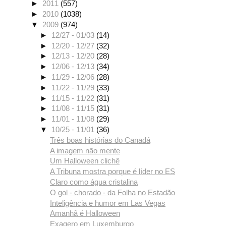
►
2011
(557)
►
2010
(1038)
▼
2009
(974)
►
12/27 - 01/03
(14)
►
12/20 - 12/27
(32)
►
12/13 - 12/20
(28)
►
12/06 - 12/13
(34)
►
11/29 - 12/06
(28)
►
11/22 - 11/29
(33)
►
11/15 - 11/22
(31)
►
11/08 - 11/15
(31)
►
11/01 - 11/08
(29)
▼
10/25 - 11/01
(36)
Três boas histórias do Canadá
A imagem não mente
Um Halloween clichê
A Tribuna mostra porque é líder no ES
Claro como água cristalina
O gol - chorado - da Folha no Estadão
Inteligência e humor em Las Vegas
Amanhã é Halloween
Exagero em Luxemburgo