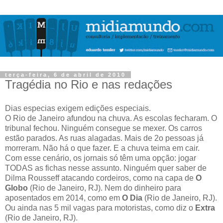
terça-feira, 6 de abril de 2010
Tragédia no Rio e nas redações
Dias especias exigem edições especiais.
O Rio de Janeiro afundou na chuva. As escolas fecharam. O
tribunal fechou. Ninguém consegue se mexer. Os carros
estão parados. As ruas alagadas. Mais de 2o pessoas já
morreram. Não há o que fazer. E a chuva teima em cair.
Com esse cenário, os jornais só têm uma opção: jogar
TODAS as fichas nesse assunto. Ninguém quer saber de
Dilma Rousseff atacando cordeiros, como na capa de
O
Globo
(Rio de Janeiro, RJ). Nem do dinheiro para
aposentados em 2014, como em
O Dia
(Rio de Janeiro, RJ).
Ou ainda nas 5 mil vagas para motoristas, como diz o
Extra
(Rio de Janeiro, RJ).