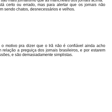
 são mais jornalismo que as manchetes dos jornais acima.
á certo ou errado, mas para alertar que os jornais não
am sendo chatos, desnecessários e velhos.
o motivo pra dizer que o Irã não é confiável ainda acho
elação a preguiça dos jornais brasileiros, e por estarem
ssões, e são demasiadamente simplistas.