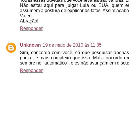
Todas essas dúvidas que você levanta são válidas. E
Não estou aqui para julgar Lula ou EUA, quem est
assumem a postura de explicar os fatos. Assim acab
Valeu.
Abração!
Responder
Unknown
19 de maio de 2010 às 11:35
Sim, concordo com você, só que pesquisar apenas 
pouco, é mais complexo que isso. Mas concordo em r
sempre no "automático", eles não avançam em discu
Responder