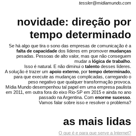
tessler@midiamundo.com
novidade: direção por
tempo determinado
Se há algo que tira o sono das empresas de comunicação é a
falta de capacidade
dos líderes em promover
mudanças
pesadas. Pessoas de alto valor, mas que não conseguem
mudar a
lógica de trabalho
.
Isso é natural. E não diminui o
talento
desses líderes.
A solução é trazer um
apoio externo
, por
tempo determinado
,
para que execute as mudanças complicadas, carregando o
peso negativo que qualquer transformação provoca.
Mídia Mundo desempenhou tal papel em uma empresa paulista
em 2011, em outra fora do eixo Rio-SP em 2015 e ainda no ano
passado na Argentina. Com
enorme sucesso
.
Vamos falar sobre isso e resolver o problema?
as mais lidas
O que é e para que serve a Internet?