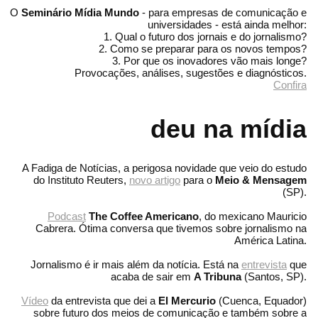
O
Seminário Mídia Mundo
- para empresas de comunicação e
universidades - está ainda melhor:
1. Qual o futuro dos jornais e do jornalismo?
2. Como se preparar para os novos tempos?
3. Por que os inovadores vão mais longe?
Provocações, análises, sugestões e diagnósticos.
Confira
deu na mídia
A Fadiga de Notícias, a perigosa novidade que veio do estudo
do Instituto Reuters,
novo artigo
para o
Meio & Mensagem
(SP).
Podcast
The Coffee Americano
, do mexicano Mauricio
Cabrera. Ótima conversa que tivemos sobre jornalismo na
América Latina.
Jornalismo é ir mais além da notícia. Está na
entrevista
que
acaba de sair em
A Tribuna
(Santos, SP).
Vídeo
da entrevista que dei a
El Mercurio
(Cuenca, Equador)
sobre futuro dos meios de comunicação e também sobre a