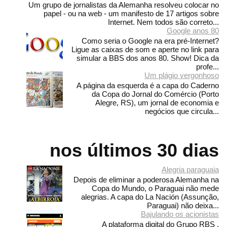
Um grupo de jornalistas da Alemanha resolveu colocar no
papel - ou na web - um manifesto de 17 artigos sobre
Internet. Nem todos são correto...
Google anos 80
Como seria o Google na era pré-Internet?
Ligue as caixas de som e aperte no link para
simular a BBS dos anos 80. Show! Dica da
profe...
Um plágio vergonhoso
A página da esquerda é a capa do Caderno
da Copa do Jornal do Comércio (Porto
Alegre, RS), um jornal de economia e
negócios que circula...
nos últimos 30 dias
Alegria paraguaia
Depois de eliminar a poderosa Alemanha na
Copa do Mundo, o Paraguai não mede
alegrias. A capa do La Nación (Assunção,
Paraguai) não deixa...
Bajulando os acionistas
A plataforma digital do Grupo RBS ,