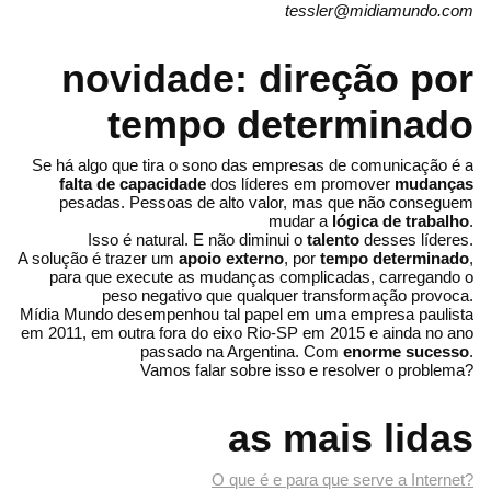
tessler@midiamundo.com
novidade: direção por
tempo determinado
Se há algo que tira o sono das empresas de comunicação é a
falta de capacidade
dos líderes em promover
mudanças
pesadas. Pessoas de alto valor, mas que não conseguem
mudar a
lógica de trabalho
.
Isso é natural. E não diminui o
talento
desses líderes.
A solução é trazer um
apoio externo
, por
tempo determinado
,
para que execute as mudanças complicadas, carregando o
peso negativo que qualquer transformação provoca.
Mídia Mundo desempenhou tal papel em uma empresa paulista
em 2011, em outra fora do eixo Rio-SP em 2015 e ainda no ano
passado na Argentina. Com
enorme sucesso
.
Vamos falar sobre isso e resolver o problema?
as mais lidas
O que é e para que serve a Internet?