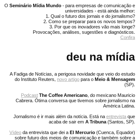
O
Seminário Mídia Mundo
- para empresas de comunicação e
universidades - está ainda melhor:
1. Qual o futuro dos jornais e do jornalismo?
2. Como se preparar para os novos tempos?
3. Por que os inovadores vão mais longe?
Provocações, análises, sugestões e diagnósticos.
Confira
deu na mídia
A Fadiga de Notícias, a perigosa novidade que veio do estudo
do Instituto Reuters,
novo artigo
para o
Meio & Mensagem
(SP).
Podcast
The Coffee Americano
, do mexicano Mauricio
Cabrera. Ótima conversa que tivemos sobre jornalismo na
América Latina.
Jornalismo é ir mais além da notícia. Está na
entrevista
que
acaba de sair em
A Tribuna
(Santos, SP).
Vídeo
da entrevista que dei a
El Mercurio
(Cuenca, Equador)
sobre futuro dos meios de comunicação e também sobre a