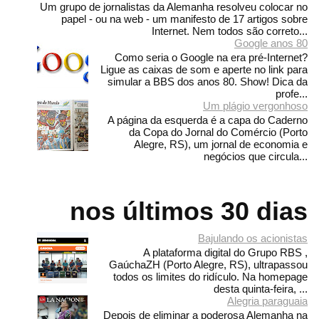
Um grupo de jornalistas da Alemanha resolveu colocar no
papel - ou na web - um manifesto de 17 artigos sobre
Internet. Nem todos são correto...
Google anos 80
Como seria o Google na era pré-Internet?
Ligue as caixas de som e aperte no link para
simular a BBS dos anos 80. Show! Dica da
profe...
Um plágio vergonhoso
A página da esquerda é a capa do Caderno
da Copa do Jornal do Comércio (Porto
Alegre, RS), um jornal de economia e
negócios que circula...
nos últimos 30 dias
Bajulando os acionistas
A plataforma digital do Grupo RBS ,
GaúchaZH (Porto Alegre, RS), ultrapassou
todos os limites do ridículo. Na homepage
desta quinta-feira, ...
Alegria paraguaia
Depois de eliminar a poderosa Alemanha na