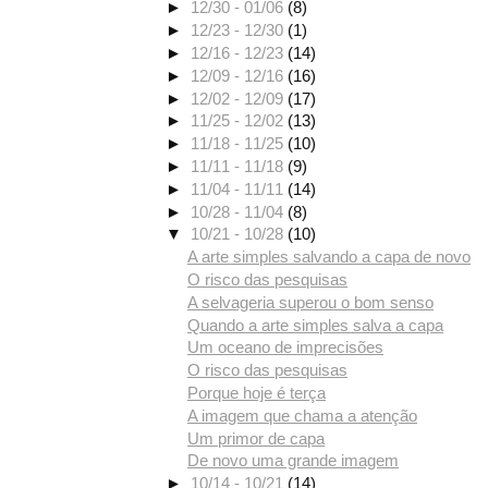
►
12/30 - 01/06
(8)
►
12/23 - 12/30
(1)
►
12/16 - 12/23
(14)
►
12/09 - 12/16
(16)
►
12/02 - 12/09
(17)
►
11/25 - 12/02
(13)
►
11/18 - 11/25
(10)
►
11/11 - 11/18
(9)
►
11/04 - 11/11
(14)
►
10/28 - 11/04
(8)
▼
10/21 - 10/28
(10)
A arte simples salvando a capa de novo
O risco das pesquisas
A selvageria superou o bom senso
Quando a arte simples salva a capa
Um oceano de imprecisões
O risco das pesquisas
Porque hoje é terça
A imagem que chama a atenção
Um primor de capa
De novo uma grande imagem
►
10/14 - 10/21
(14)