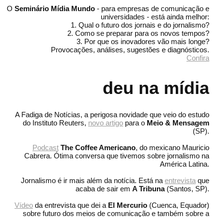
O
Seminário Mídia Mundo
- para empresas de comunicação e
universidades - está ainda melhor:
1. Qual o futuro dos jornais e do jornalismo?
2. Como se preparar para os novos tempos?
3. Por que os inovadores vão mais longe?
Provocações, análises, sugestões e diagnósticos.
Confira
deu na mídia
A Fadiga de Notícias, a perigosa novidade que veio do estudo
do Instituto Reuters,
novo artigo
para o
Meio & Mensagem
(SP).
Podcast
The Coffee Americano
, do mexicano Mauricio
Cabrera. Ótima conversa que tivemos sobre jornalismo na
América Latina.
Jornalismo é ir mais além da notícia. Está na
entrevista
que
acaba de sair em
A Tribuna
(Santos, SP).
Vídeo
da entrevista que dei a
El Mercurio
(Cuenca, Equador)
sobre futuro dos meios de comunicação e também sobre a