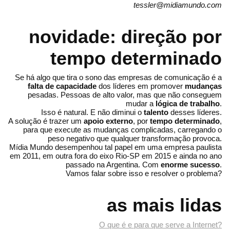
tessler@midiamundo.com
novidade: direção por
tempo determinado
Se há algo que tira o sono das empresas de comunicação é a
falta de capacidade
dos líderes em promover
mudanças
pesadas. Pessoas de alto valor, mas que não conseguem
mudar a
lógica de trabalho
.
Isso é natural. E não diminui o
talento
desses líderes.
A solução é trazer um
apoio externo
, por
tempo determinado
,
para que execute as mudanças complicadas, carregando o
peso negativo que qualquer transformação provoca.
Mídia Mundo desempenhou tal papel em uma empresa paulista
em 2011, em outra fora do eixo Rio-SP em 2015 e ainda no ano
passado na Argentina. Com
enorme sucesso
.
Vamos falar sobre isso e resolver o problema?
as mais lidas
O que é e para que serve a Internet?