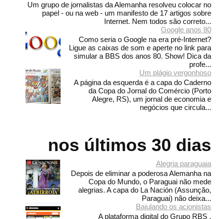
Um grupo de jornalistas da Alemanha resolveu colocar no
papel - ou na web - um manifesto de 17 artigos sobre
Internet. Nem todos são correto...
Google anos 80
Como seria o Google na era pré-Internet?
Ligue as caixas de som e aperte no link para
simular a BBS dos anos 80. Show! Dica da
profe...
Um plágio vergonhoso
A página da esquerda é a capa do Caderno
da Copa do Jornal do Comércio (Porto
Alegre, RS), um jornal de economia e
negócios que circula...
nos últimos 30 dias
Alegria paraguaia
Depois de eliminar a poderosa Alemanha na
Copa do Mundo, o Paraguai não mede
alegrias. A capa do La Nación (Assunção,
Paraguai) não deixa...
Bajulando os acionistas
A plataforma digital do Grupo RBS ,