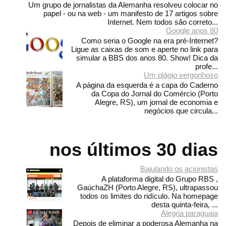
Um grupo de jornalistas da Alemanha resolveu colocar no
papel - ou na web - um manifesto de 17 artigos sobre
Internet. Nem todos são correto...
Google anos 80
Como seria o Google na era pré-Internet?
Ligue as caixas de som e aperte no link para
simular a BBS dos anos 80. Show! Dica da
profe...
Um plágio vergonhoso
A página da esquerda é a capa do Caderno
da Copa do Jornal do Comércio (Porto
Alegre, RS), um jornal de economia e
negócios que circula...
nos últimos 30 dias
Bajulando os acionistas
A plataforma digital do Grupo RBS ,
GaúchaZH (Porto Alegre, RS), ultrapassou
todos os limites do ridículo. Na homepage
desta quinta-feira, ...
Alegria paraguaia
Depois de eliminar a poderosa Alemanha na