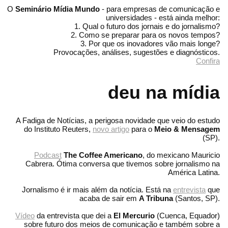
O
Seminário Mídia Mundo
- para empresas de comunicação e
universidades - está ainda melhor:
1. Qual o futuro dos jornais e do jornalismo?
2. Como se preparar para os novos tempos?
3. Por que os inovadores vão mais longe?
Provocações, análises, sugestões e diagnósticos.
Confira
deu na mídia
A Fadiga de Notícias, a perigosa novidade que veio do estudo
do Instituto Reuters,
novo artigo
para o
Meio & Mensagem
(SP).
Podcast
The Coffee Americano
, do mexicano Mauricio
Cabrera. Ótima conversa que tivemos sobre jornalismo na
América Latina.
Jornalismo é ir mais além da notícia. Está na
entrevista
que
acaba de sair em
A Tribuna
(Santos, SP).
Vídeo
da entrevista que dei a
El Mercurio
(Cuenca, Equador)
sobre futuro dos meios de comunicação e também sobre a