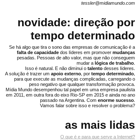
tessler@midiamundo.com
novidade: direção por
tempo determinado
Se há algo que tira o sono das empresas de comunicação é a
falta de capacidade
dos líderes em promover
mudanças
pesadas. Pessoas de alto valor, mas que não conseguem
mudar a
lógica de trabalho
.
Isso é natural. E não diminui o
talento
desses líderes.
A solução é trazer um
apoio externo
, por
tempo determinado
,
para que execute as mudanças complicadas, carregando o
peso negativo que qualquer transformação provoca.
Mídia Mundo desempenhou tal papel em uma empresa paulista
em 2011, em outra fora do eixo Rio-SP em 2015 e ainda no ano
passado na Argentina. Com
enorme sucesso
.
Vamos falar sobre isso e resolver o problema?
as mais lidas
O que é e para que serve a Internet?