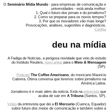
O
Seminário Mídia Mundo
- para empresas de comunicação e
universidades - está ainda melhor:
1. Qual o futuro dos jornais e do jornalismo?
2. Como se preparar para os novos tempos?
3. Por que os inovadores vão mais longe?
Provocações, análises, sugestões e diagnósticos.
Confira
deu na mídia
A Fadiga de Notícias, a perigosa novidade que veio do estudo
do Instituto Reuters,
novo artigo
para o
Meio & Mensagem
(SP).
Podcast
The Coffee Americano
, do mexicano Mauricio
Cabrera. Ótima conversa que tivemos sobre jornalismo na
América Latina.
Jornalismo é ir mais além da notícia. Está na
entrevista
que
acaba de sair em
A Tribuna
(Santos, SP).
Vídeo
da entrevista que dei a
El Mercurio
(Cuenca, Equador)
sobre futuro dos meios de comunicação e também sobre a