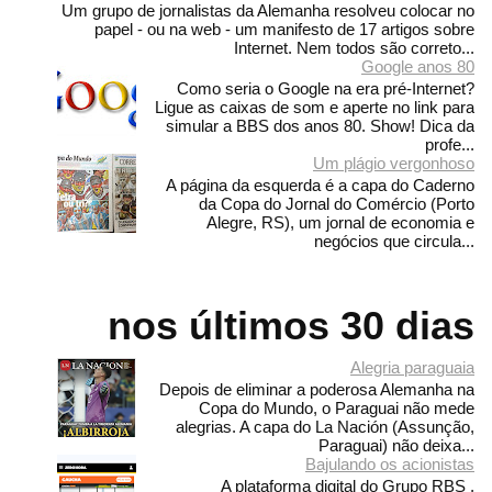
Um grupo de jornalistas da Alemanha resolveu colocar no
papel - ou na web - um manifesto de 17 artigos sobre
Internet. Nem todos são correto...
Google anos 80
Como seria o Google na era pré-Internet?
Ligue as caixas de som e aperte no link para
simular a BBS dos anos 80. Show! Dica da
profe...
Um plágio vergonhoso
A página da esquerda é a capa do Caderno
da Copa do Jornal do Comércio (Porto
Alegre, RS), um jornal de economia e
negócios que circula...
nos últimos 30 dias
Alegria paraguaia
Depois de eliminar a poderosa Alemanha na
Copa do Mundo, o Paraguai não mede
alegrias. A capa do La Nación (Assunção,
Paraguai) não deixa...
Bajulando os acionistas
A plataforma digital do Grupo RBS ,