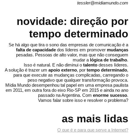
tessler@midiamundo.com
novidade: direção por
tempo determinado
Se há algo que tira o sono das empresas de comunicação é a
falta de capacidade
dos líderes em promover
mudanças
pesadas. Pessoas de alto valor, mas que não conseguem
mudar a
lógica de trabalho
.
Isso é natural. E não diminui o
talento
desses líderes.
A solução é trazer um
apoio externo
, por
tempo determinado
,
para que execute as mudanças complicadas, carregando o
peso negativo que qualquer transformação provoca.
Mídia Mundo desempenhou tal papel em uma empresa paulista
em 2011, em outra fora do eixo Rio-SP em 2015 e ainda no ano
passado na Argentina. Com
enorme sucesso
.
Vamos falar sobre isso e resolver o problema?
as mais lidas
O que é e para que serve a Internet?