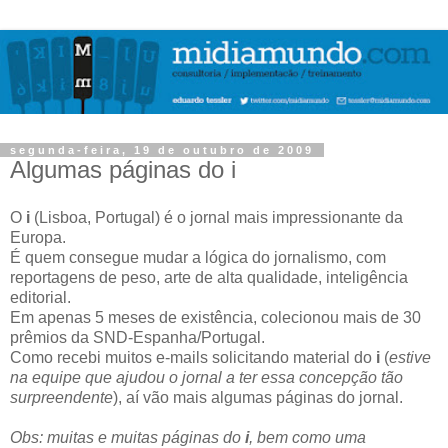
segunda-feira, 19 de outubro de 2009
Algumas páginas do i
O
i
(Lisboa, Portugal) é o jornal mais impressionante da
Europa.
É quem consegue mudar a lógica do jornalismo, com
reportagens de peso, arte de alta qualidade, inteligência
editorial.
Em apenas 5 meses de existência, colecionou mais de 30
prêmios da SND-Espanha/Portugal.
Como recebi muitos e-mails solicitando material do
i
(
estive
na equipe que ajudou o jornal a ter essa concepção tão
surpreendente
), aí vão mais algumas páginas do jornal.
Obs: muitas e muitas páginas do
i
, bem como uma