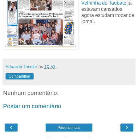
Velhinha de Taubaté
já
estavam cansados,
agora estudam trocar de
jornal.
Eduardo Tessler
às
10:51
Compartilhar
Nenhum comentário:
Postar um comentário
‹
›
Página inicial