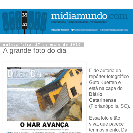
quinta-feira, 27 de maio de 2010
A grande foto do dia
É de autoria do
repórter-fotográfico
Guto Kuerten e
está na capa do
Diário
Catarinense
(Florianópolis, SC).
Essa foto é tão
viva, que parece
ter movimento. Dá