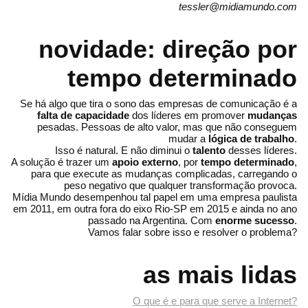
tessler@midiamundo.com
novidade: direção por
tempo determinado
Se há algo que tira o sono das empresas de comunicação é a
falta de capacidade
dos líderes em promover
mudanças
pesadas. Pessoas de alto valor, mas que não conseguem
mudar a
lógica de trabalho
.
Isso é natural. E não diminui o
talento
desses líderes.
A solução é trazer um
apoio externo
, por
tempo determinado
,
para que execute as mudanças complicadas, carregando o
peso negativo que qualquer transformação provoca.
Mídia Mundo desempenhou tal papel em uma empresa paulista
em 2011, em outra fora do eixo Rio-SP em 2015 e ainda no ano
passado na Argentina. Com
enorme sucesso
.
Vamos falar sobre isso e resolver o problema?
as mais lidas
O que é e para que serve a Internet?