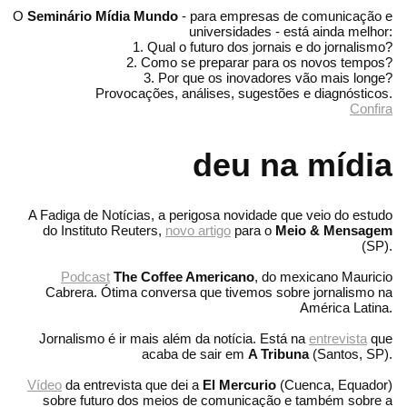
O
Seminário Mídia Mundo
- para empresas de comunicação e
universidades - está ainda melhor:
1. Qual o futuro dos jornais e do jornalismo?
2. Como se preparar para os novos tempos?
3. Por que os inovadores vão mais longe?
Provocações, análises, sugestões e diagnósticos.
Confira
deu na mídia
A Fadiga de Notícias, a perigosa novidade que veio do estudo
do Instituto Reuters,
novo artigo
para o
Meio & Mensagem
(SP).
Podcast
The Coffee Americano
, do mexicano Mauricio
Cabrera. Ótima conversa que tivemos sobre jornalismo na
América Latina.
Jornalismo é ir mais além da notícia. Está na
entrevista
que
acaba de sair em
A Tribuna
(Santos, SP).
Vídeo
da entrevista que dei a
El Mercurio
(Cuenca, Equador)
sobre futuro dos meios de comunicação e também sobre a