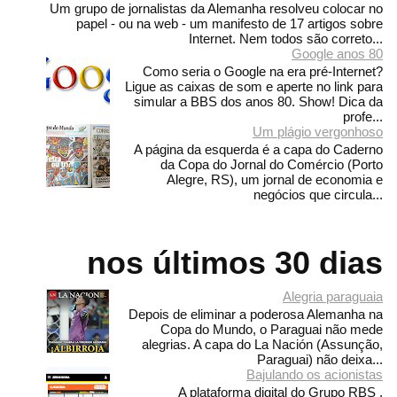
Um grupo de jornalistas da Alemanha resolveu colocar no
papel - ou na web - um manifesto de 17 artigos sobre
Internet. Nem todos são correto...
Google anos 80
Como seria o Google na era pré-Internet?
Ligue as caixas de som e aperte no link para
simular a BBS dos anos 80. Show! Dica da
profe...
Um plágio vergonhoso
A página da esquerda é a capa do Caderno
da Copa do Jornal do Comércio (Porto
Alegre, RS), um jornal de economia e
negócios que circula...
nos últimos 30 dias
Alegria paraguaia
Depois de eliminar a poderosa Alemanha na
Copa do Mundo, o Paraguai não mede
alegrias. A capa do La Nación (Assunção,
Paraguai) não deixa...
Bajulando os acionistas
A plataforma digital do Grupo RBS ,